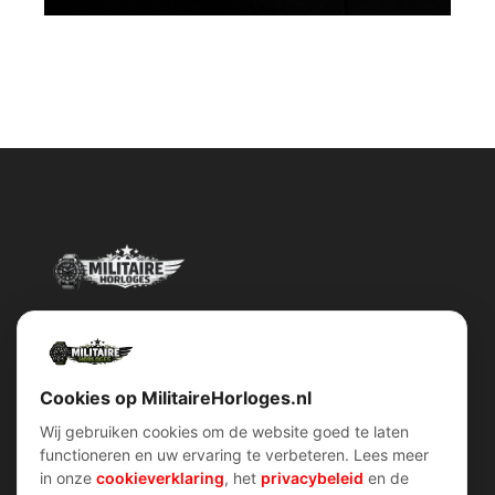
Militairehorloges.nl is de exclusieve importeur en distributeur van
het merk Military Watch Company.
Cookies op MilitaireHorloges.nl
Wij gebruiken cookies om de website goed te laten
functioneren en uw ervaring te verbeteren. Lees meer
Snel menu
klantenservice
in onze
cookieverklaring
, het
privacybeleid
en de