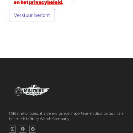
en het
privacybeleid
.
Militairehorloges.nl is de exclusieve importeur en distributeur van
het merk Military Watch Company.