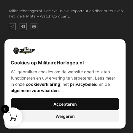
Militairehorloges.nl is de exclusieve importeur en distributeur van
het merk Military Watch Company.
Snel menu
klantenservice
Home
Voorwaarden (AV)
Over ons
Verzend & retour
Contact
Garantiebeleid
Account
Privacybeleid
Cookies op MilitaireHorloges.nl
Shop
Cookiebeleid
Wij gebruiken cookies om de website goed te laten
functioneren en uw ervaring te verbeteren. Lees meer
in onze
cookieverklaring
, het
privacybeleid
en de
Contact Info
algemene voorwaarden
.
Wijnstraat 75 3311 BT Dordrecht Nederland
Kvk: 74829491
info@militairehorloges.nl
Accepteren
0
© 2026 MilitaireHorloges.nl |
Duitsland
|
Spanje
|
Internationaal
Weigeren
Webdesign door:
Sanum B.V.