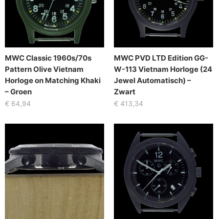
MWC Classic 1960s/70s
MWC PVD LTD Edition GG-
Pattern Olive Vietnam
W-113 Vietnam Horloge (24
Horloge on Matching Khaki
Jewel Automatisch) –
– Groen
Zwart
€
64,94
€
413,34