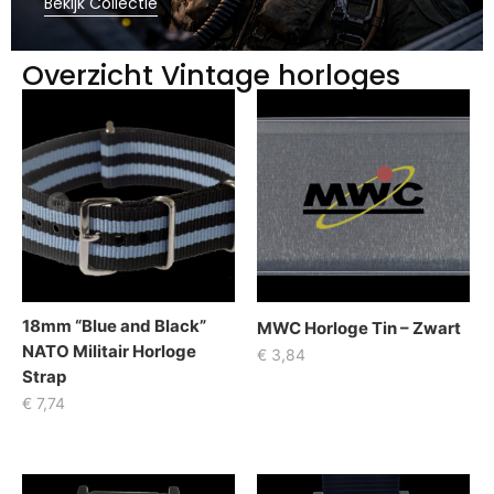
Bekijk Collectie
Overzicht Vintage horloges
18mm “Blue and Black”
MWC Horloge Tin – Zwart
NATO Militair Horloge
€
3,84
Strap
€
7,74