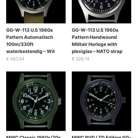
GG-W-113 U.S 1960s
GG-W-113 U.S 1960s
Pattern Automatisch
Pattern Handwound
100m/330ft
Militair Horloge with
waterbestendig – Wit
plexiglas – NATO strap
€
487,44
€
226,14
MWC Classic 1960s/70s
MWC PVD LTD Edition GG-