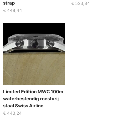
strap
€
523,84
€
448,44
Limited Edition MWC 100m
waterbestendig roestvrij
staal Swiss Airline
€
443,24