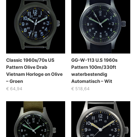
Classic 1960s/70s US
GG-W-113 U.S 1960s
Pattern Olive Drab
Pattern 100m/330ft
Vietnam Horloge on Olive
waterbestendig
– Groen
Automatisch – Wit
€
64,94
€
518,64