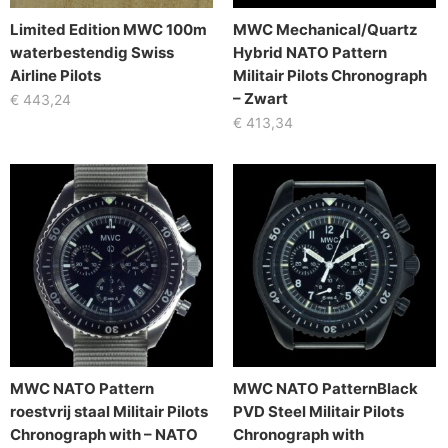
Limited Edition MWC 100m
MWC Mechanical/Quartz
waterbestendig Swiss
Hybrid NATO Pattern
Airline Pilots
Militair Pilots Chronograph
– Zwart
€
443,24
€
413,34
MWC NATO Pattern
MWC NATO PatternBlack
roestvrij staal Militair Pilots
PVD Steel Militair Pilots
Chronograph with – NATO
Chronograph with