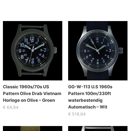
Classic 1960s/70s US
GG-W-113 U.S 1960s
Pattern Olive Drab Vietnam
Pattern 100m/330ft
Horloge on Olive – Groen
waterbestendig
Automatisch – Wit
€
64,94
€
518,64