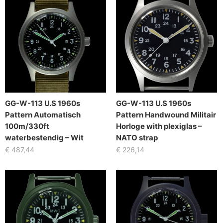
GG-W-113 U.S 1960s
GG-W-113 U.S 1960s
Pattern Automatisch
Pattern Handwound Militair
100m/330ft
Horloge with plexiglas –
waterbestendig – Wit
NATO strap
€
487,44
€
226,14