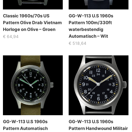
Classic 1960s/70s US
GG-W-113 U.S 1960s
Pattern Olive Drab Vietnam
Pattern 100m/330ft
Horloge on Olive – Groen
waterbestendig
Automatisch – Wit
€
64,94
€
518,64
GG-W-113 U.S 1960s
GG-W-113 U.S 1960s
Pattern Automatisch
Pattern Handwound Militair