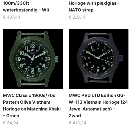
100m/330ft
Horloge with plexiglas –
waterbestendig – Wit
NATO strap
€
487,44
€
226,14
MWC Classic 1960s/70s
MWC PVD LTD Edition GG-
Pattern Olive Vietnam
W-113 Vietnam Horloge (24
Horloge on Matching Khaki
Jewel Automatisch) –
– Groen
Zwart
€
64,94
€
413,34