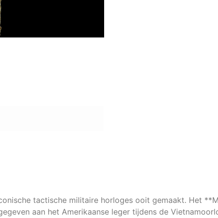
onische tactische militaire horloges ooit gemaakt. Het *
tgegeven aan het Amerikaanse leger tijdens de Vietnamoorlo