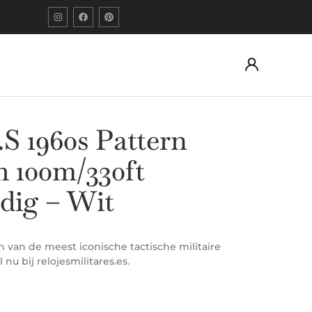
S 1960s Pattern
 100m/330ft
dig – Wit
 van de meest iconische tactische militaire
nu bij relojesmilitares.es.