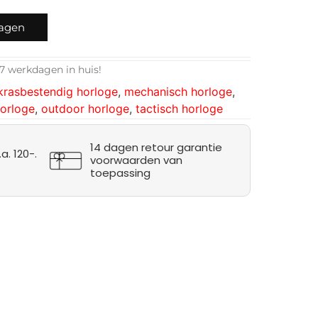
wagen
7 werkdagen in huis!
krasbestendig horloge
,
mechanisch horloge
,
orloge
,
outdoor horloge
,
tactisch horloge
14 dagen retour garantie
a. 120-.
voorwaarden van
toepassing