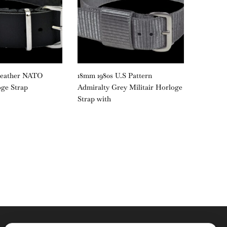
Leather NATO
18mm 1980s U.S Pattern
18mm Bl
oge Strap
Admiralty Grey Militair Horloge
Horloge
Strap with