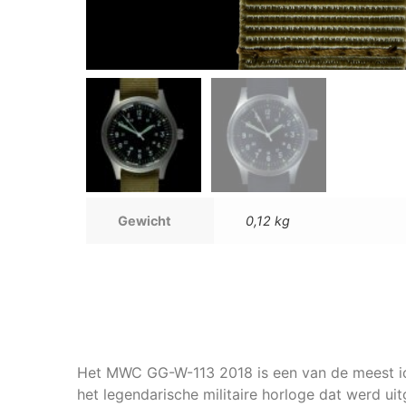
Gewicht
0,12 kg
Het MWC GG-W-113 2018 is een van de meest ic
het legendarische militaire horloge dat werd ui