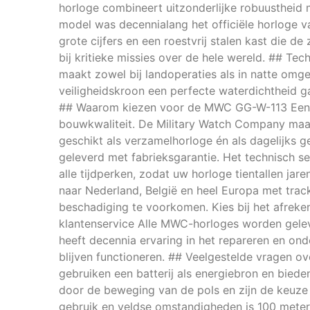
horloge combineert uitzonderlijke robuustheid 
model was decennialang het officiële horloge 
grote cijfers en een roestvrij stalen kast die
bij kritieke missies over de hele wereld. ## T
maakt zowel bij landoperaties als in natte omge
veiligheidskroon een perfecte waterdichtheid 
## Waarom kiezen voor de MWC GG-W-113 Een 
bouwkwaliteit. De Military Watch Company maakt
geschikt als verzamelhorloge én als dagelijks g
geleverd met fabrieksgarantie. Het technisch s
alle tijdperken, zodat uw horloge tientallen jar
naar Nederland, België en heel Europa met tra
beschadiging te voorkomen. Kies bij het afrek
klantenservice Alle MWC-horloges worden gelev
heeft decennia ervaring in het repareren en ond
blijven functioneren. ## Veelgestelde vragen ov
gebruiken een batterij als energiebron en bie
door de beweging van de pols en zijn de keuze
gebruik en veldse omstandigheden is 100 mete