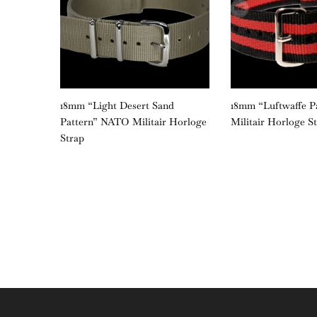
litair
18mm “Light Desert Sand
18mm “Luftwaffe 
Pattern” NATO Militair Horloge
Militair Horloge S
Strap