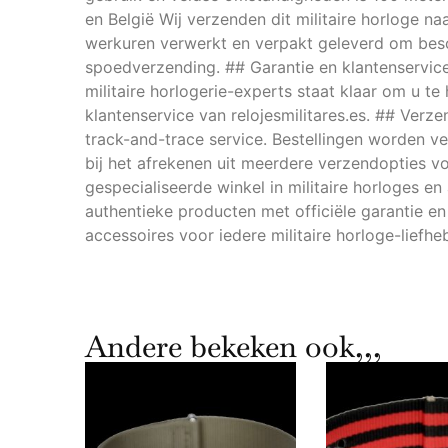
en België Wij verzenden dit militaire horloge n
werkuren verwerkt en verpakt geleverd om besc
spoedverzending. ## Garantie en klantenservic
militaire horlogerie-experts staat klaar om u t
klantenservice van relojesmilitares.es. ## Verz
track-and-trace service. Bestellingen worden v
bij het afrekenen uit meerdere verzendopties voo
gespecialiseerde winkel in militaire horloges e
authentieke producten met officiële garantie en
accessoires voor iedere militaire horloge-liefh
Andere bekeken ook,,,