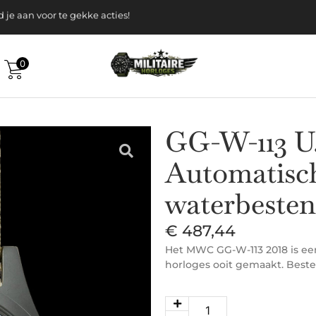
k gratis verzending v.a. 120-, Euro
 aan voor te gekke acties!
0
GG-W-113 U.
Automatisch
waterbesten
€
487,44
Het MWC GG-W-113 2018 is een
horloges ooit gemaakt. Bestel 