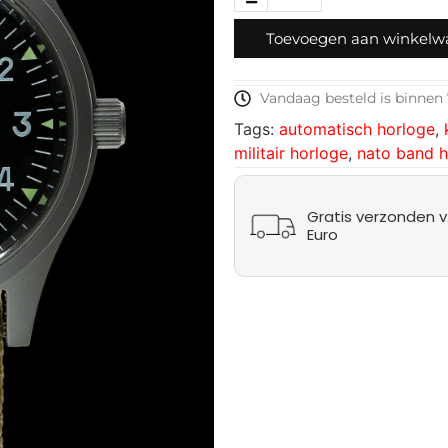
Toevoegen aan winkel
Vandaag besteld is binnen 
Tags:
automatisch horloge
,
militair horloge
,
nato band h
Gratis verzonden v.
Euro