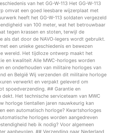
e geschiedenis van het GG-W-113 Het GG-W-113
rp omvat een goed leesbare wijzerplaat met
e uurwerk heeft het GG-W-113 soldaten vergezeld
stendigheid van 100 meter, wat het betrouwbaar
at tegen krassen en stoten, terwijl de
e als dat door de NAVO-legers wordt gebruikt.
et een unieke geschiedenis en bewezen
e wereld. Het tijdloze ontwerp maakt het
antie en kwaliteit Alle MWC-horloges worden
en en onderhouden van militaire horloges van
nd en België Wij verzenden dit militaire horloge
rkuren verwerkt en verpakt geleverd om
tot spoedverzending. ## Garantie en
en dekt. Het technische serviceteam van MWC
uw horloge tientallen jaren nauwkeurig kan
s- en een automatisch horloge? Kwartshorloges
. Automatische horloges worden aangedreven
estendigheid heb ik nodig? Voor algemeen
ter aanbevolen. ## Verzending naar Nederland