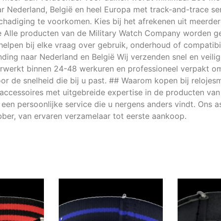
aar Nederland, België en heel Europa met track-and-trace s
hadiging te voorkomen. Kies bij het afrekenen uit meerder
e Alle producten van de Military Watch Company worden ge
e helpen bij elke vraag over gebruik, onderhoud of compatibi
ending naar Nederland en België Wij verzenden snel en veili
erwerkt binnen 24-48 werkuren en professioneel verpakt o
r de snelheid die bij u past. ## Waarom kopen bij relojesmil
n accessoires met uitgebreide expertise in de producten va
 een persoonlijke service die u nergens anders vindt. Ons 
ebber, van ervaren verzamelaar tot eerste aankoop.