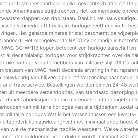
met perfecte leesbaarheid in elke gevechtssituatie. ## D
van de Amerikaanse strijdkrachten. Het kenmerkende ontwe
 de zwaarste klappen kan doorstaan. Dankzij het nauwkeurig
echnische kenmerken Dit militaire horloge heeft een waterbe
vingen. Het geharde mineraalkristal beschermt de wijzerpla
garandeert. Het meegeleverde NATO nylonbandje is hetzelfd
MWC GG-W-113 kopen betekent een horloge aanschaffen m
 al decennialang horloges voor strijdkrachten over de hel
ebruikshorloge voor liefhebbers van militaire stijl. ## Gar
erviceteam van MWC heeft decennia ervaring in het reparer
en nauwkeurig kan blijven lopen. ## Verzending naar Nederla
ck-and-trace service. Bestellingen worden binnen 24-48 we
enen uit meerdere verzendopties, van standaard bezorging 
erd met fabrieksgarantie die materiaal- en fabricagefout
erhouden van militaire horloges van alle tijdperken, zodat 
er militaire horloges Wat is het verschil tussen een kwart
den uitzonderlijke nauwkeurigheid met minimaal onderhoud
 van wie de mechanische traditie waardeert. Welke waterb
r meer dan voldoende. Voor duiken wordt minimaal 200 me