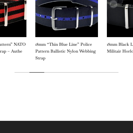
Pattern” NATO
18mm “Thin Blue Line” Police
18mm Black 
trap – Authe
Pattern Ballistic Nylon Webbing
Militair Horl
Strap