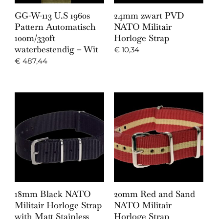
GG-W-113 U.S 1960s
24mm zwart PVD
Pattern Automatisch
NATO Militair
100m/330ft
Horloge Strap
waterbestendig – Wit
€
10,34
€
487,44
18mm Black NATO
20mm Red and Sand
Militair Horloge Strap
NATO Militair
with Matt Stainless
Horloge Strap