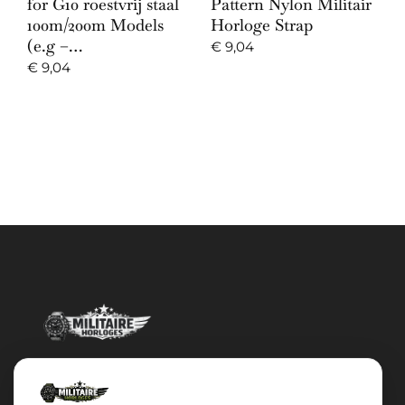
for G10 roestvrij staal
Pattern Nylon Militair
100m/200m Models
Horloge Strap
(e.g –…
€
9,04
€
9,04
Militairehorloges.nl is de exclusieve importeur en distributeur van