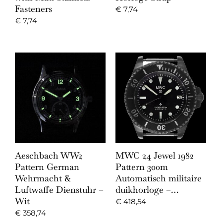
Fasteners
€
7,74
€
7,74
Aeschbach WW2
MWC 24 Jewel 1982
Pattern German
Pattern 300m
Wehrmacht &
Automatisch militaire
Luftwaffe Dienstuhr –
duikhorloge –…
Wit
€
418,54
€
358,74