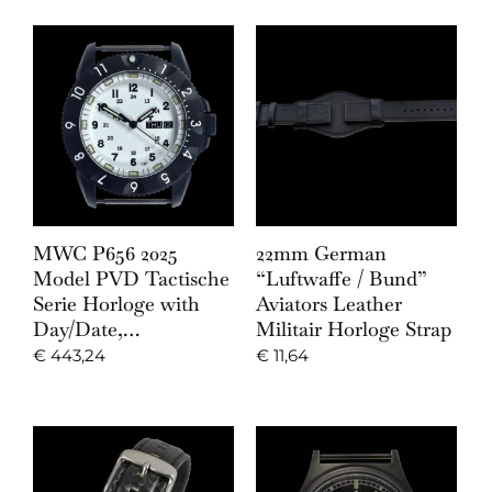
MWC P656 2025
22mm German
Model PVD Tactische
“Luftwaffe / Bund”
Serie Horloge with
Aviators Leather
Day/Date,…
Militair Horloge Strap
€
443,24
€
11,64