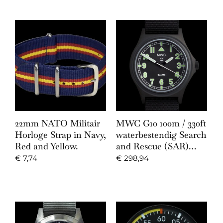
22mm NATO Militair
MWC G10 100m / 330ft
Horloge Strap in Navy,
waterbestendig Search
Red and Yellow.
and Rescue (SAR)…
€
7,74
€
298,94