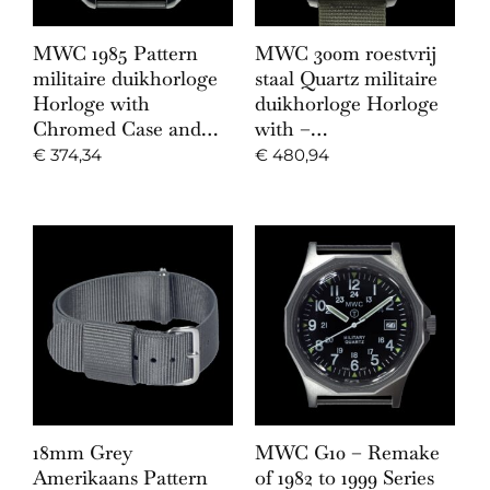
MWC 1985 Pattern
MWC 300m roestvrij
militaire duikhorloge
staal Quartz militaire
Horloge with
duikhorloge Horloge
Chromed Case and…
with –…
€
374,34
€
480,94
18mm Grey
MWC G10 – Remake
Amerikaans Pattern
of 1982 to 1999 Series