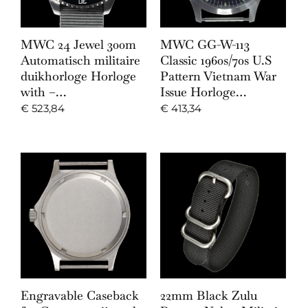
MWC 24 Jewel 300m
MWC GG-W-113
Automatisch militaire
Classic 1960s/70s U.S
duikhorloge Horloge
Pattern Vietnam War
with –…
Issue Horloge…
€
523,84
€
413,34
Engravable Caseback
22mm Black Zulu