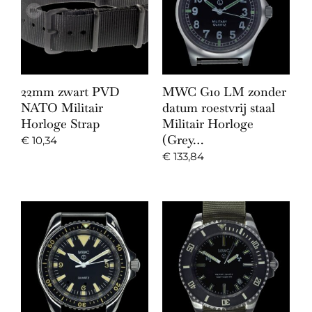
22mm zwart PVD
MWC G10 LM zonder
NATO Militair
datum roestvrij staal
Horloge Strap
Militair Horloge
(Grey…
€
10,34
€
133,84