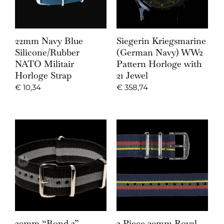
22mm Navy Blue
Siegerin Kriegsmarine
Silicone/Rubber
(German Navy) WW2
NATO Militair
Pattern Horloge with
Horloge Strap
21 Jewel
€
10,34
€
358,74
20mm “Bond 2”
2 Piece 20mm Royal