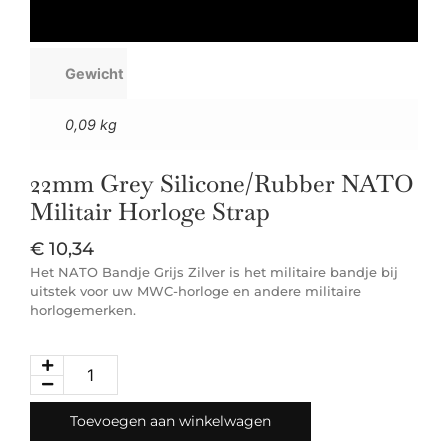
Gewicht
0,09 kg
22mm Grey Silicone/Rubber NATO
Militair Horloge Strap
€
10,34
Het NATO Bandje Grijs Zilver is het militaire bandje bij
uitstek voor uw MWC-horloge en andere militaire
horlogemerken.
Toevoegen aan winkelwagen