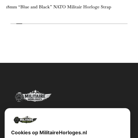
18mm “Blue and Black” NATO Militair Horloge Strap
Militairehorloges.nl is de exclusieve importeur en distributeur van
het merk Military Watch Company.
Cookies op MilitaireHorloges.nl