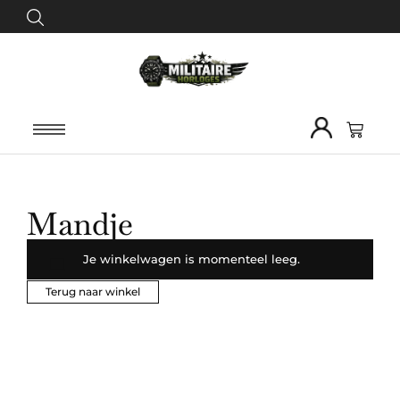
Mandje
Je winkelwagen is momenteel leeg.
Terug naar winkel