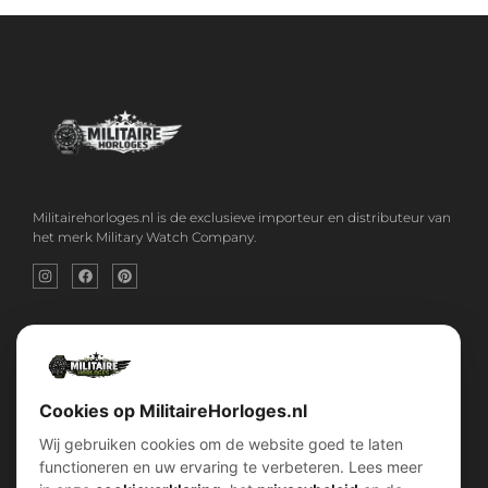
Militairehorloges.nl is de exclusieve importeur en distributeur van
het merk Military Watch Company.
Snel menu
klantenservice
Home
Voorwaarden (AV)
Over ons
Verzend & retour
Contact
Garantiebeleid
Account
Privacybeleid
Cookies op MilitaireHorloges.nl
Shop
Cookiebeleid
Wij gebruiken cookies om de website goed te laten
functioneren en uw ervaring te verbeteren. Lees meer