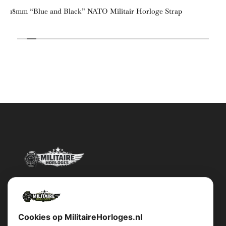
18mm “Blue and Black” NATO Militair Horloge Strap
Militairehorloges.nl is de exclusieve importeur en distributeur van
het merk Military Watch Company.
Cookies op MilitaireHorloges.nl