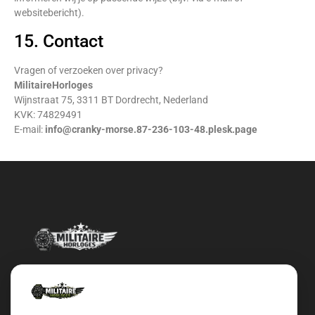
websitebericht).
15. Contact
Vragen of verzoeken over privacy?
MilitaireHorloges
Wijnstraat 75, 3311 BT Dordrecht, Nederland
KVK: 74829491
E-mail:
info@cranky-morse.87-236-103-48.plesk.page
Militairehorloges.nl is de exclusieve importeur en distributeur van
het merk Military Watch Company.