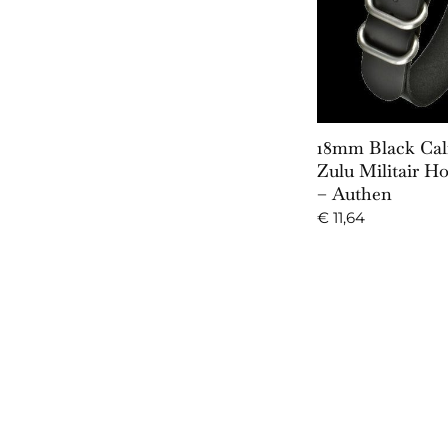
Add to 
18mm Black Cal
Zulu Militair Ho
– Authen
€
11,64