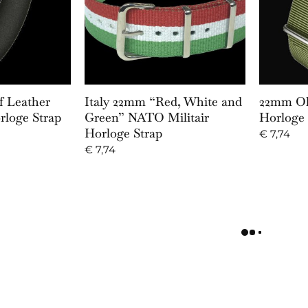
Cart
Add to Cart
f Leather
Italy 22mm “Red, White and
22mm Ol
rloge Strap
Green” NATO Militair
Horloge 
Horloge Strap
€
7,74
€
7,74