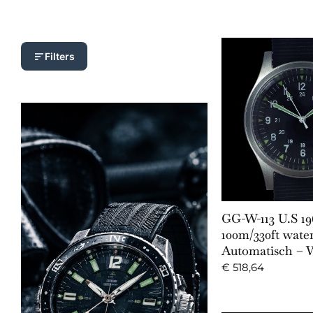
Filters
Add to 
GG-W-113 U.S 19
100m/330ft wate
Automatisch – 
€
518,64