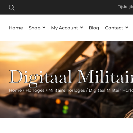
Meld
Tijd
Home
Shop
My Account
Blog
Contact
Digitaal Milita
Home
/
Horloges
/
Militaire horloges
/ Digitaal Militair Hor