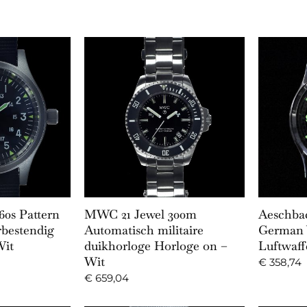
Cart
Add to Cart
60s Pattern
MWC 21 Jewel 300m
Aeschba
rbestendig
Automatisch militaire
German
Wit
duikhorloge Horloge on –
Luftwaff
Wit
€
358,74
€
659,04