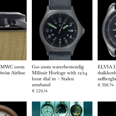
Cart
Add to Cart
on MWC 100m
G10 100m waterbestendig
ELVIA Da
wiss Airline
Militair Horloge with 12/24
duikhorl
hour dial in – Stalen
saffierg
armband
€
358,74
€
226,14