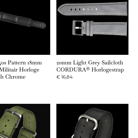
Add to Cart
Add to Cart
50s Pattern 18mm
20mm Light Grey Sailcloth
Militair Horloge
CORDURA® Horlogestrap
ith Chrome
€
16,84