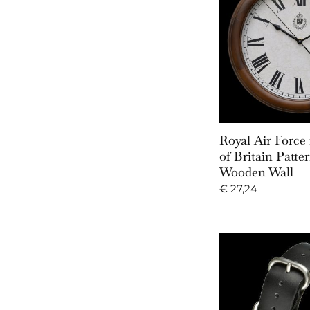
Add to 
Royal Air Force 
of Britain Patte
Wooden Wall
€
27,24