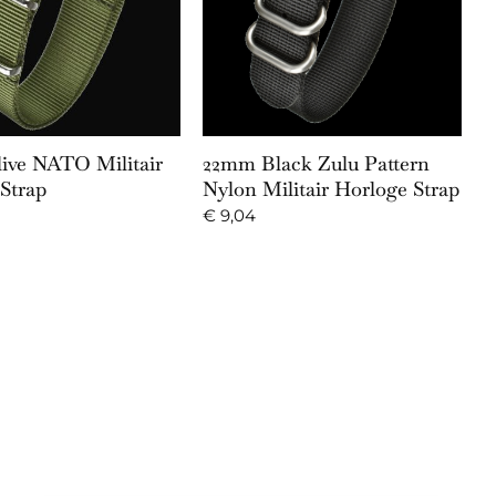
Add to Cart
Add to Cart
ive NATO Militair
22mm Black Zulu Pattern
Strap
Nylon Militair Horloge Strap
€
9,04