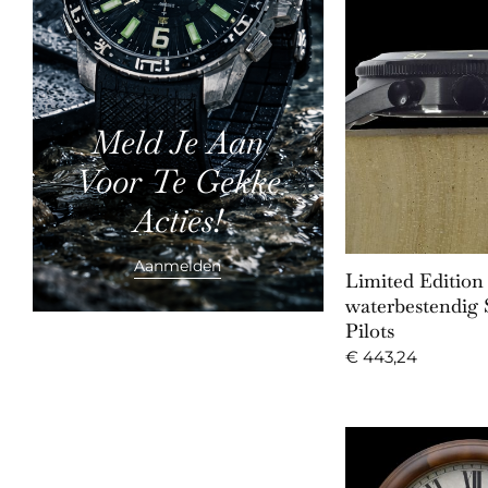
Meld Je Aan
Voor Te Gekke
Acties!
Add to 
Aanmelden
Limited Editi
waterbestendig S
Pilots
€
443,24