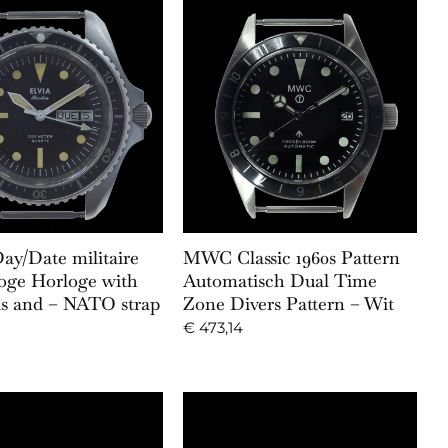
Add to Cart
Add to Cart
y/Date militaire
MWC Classic 1960s Pattern
oge Horloge with
Automatisch Dual Time
las and – NATO strap
Zone Divers Pattern – Wit
€
473,14