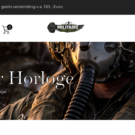
 je aan voor te gekke acties!
elijk gratis verzending v.a. 120-, Euro
0
ir Horloge
loge