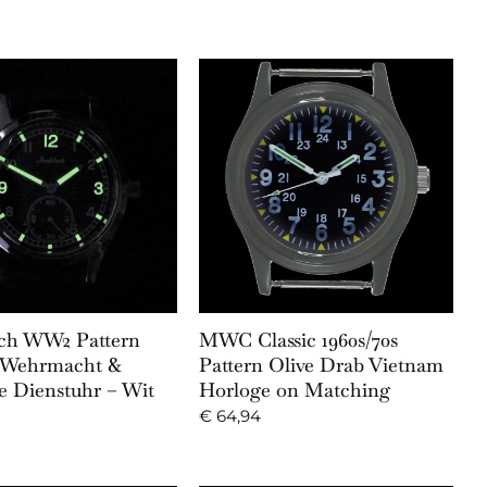
Add to Cart
Add to Cart
ch WW2 Pattern
MWC Classic 1960s/70s
 Wehrmacht &
Pattern Olive Drab Vietnam
e Dienstuhr – Wit
Horloge on Matching
€
64,94