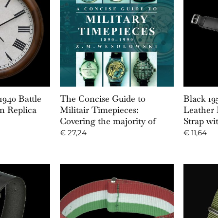
Cart
Add to Cart
1940 Battle
The Concise Guide to
Black 19
rn Replica
Militair Timepieces:
Leather 
Covering the majority of
Strap w
€
27,24
€
11,64