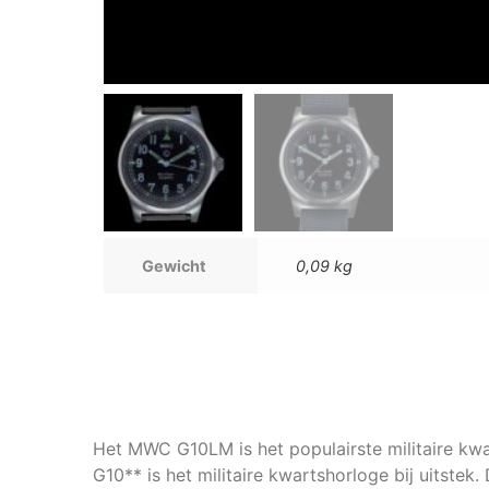
Gewicht
0,09 kg
Het MWC G10LM is het populairste militaire kwa
G10** is het militaire kwartshorloge bij uitstek