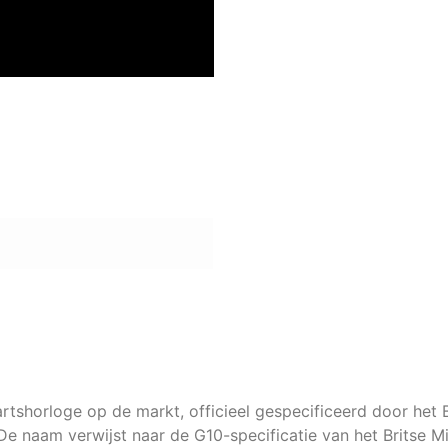
rtshorloge op de markt, officieel gespecificeerd door het 
. De naam verwijst naar de G10-specificatie van het Britse M