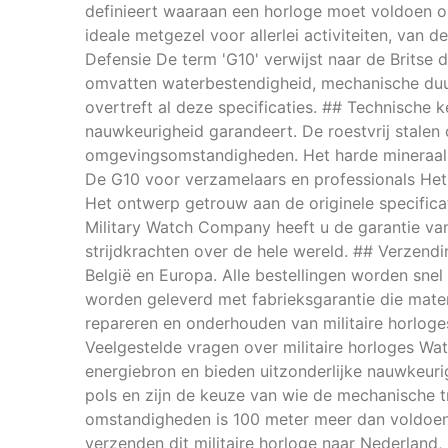
definieert waaraan een horloge moet voldoen om
ideale metgezel voor allerlei activiteiten, van 
Defensie De term 'G10' verwijst naar de Britse d
omvatten waterbestendigheid, mechanische duur
overtreft al deze specificaties. ## Technische
nauwkeurigheid garandeert. De roestvrij stale
omgevingsomstandigheden. Het harde mineraalkris
De G10 voor verzamelaars en professionals Het
Het ontwerp getrouw aan de originele specifica
Military Watch Company heeft u de garantie van
strijdkrachten over de hele wereld. ## Verzend
België en Europa. Alle bestellingen worden sne
worden geleverd met fabrieksgarantie die mater
repareren en onderhouden van militaire horloges
Veelgestelde vragen over militaire horloges Wat
energiebron en bieden uitzonderlijke nauwkeu
pols en zijn de keuze van wie de mechanische 
omstandigheden is 100 meter meer dan voldoen
verzenden dit militaire horloge naar Nederland