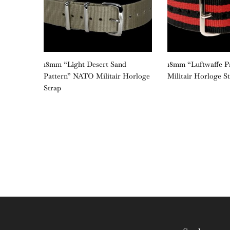
litair
18mm “Light Desert Sand
18mm “Luftwaffe 
Pattern” NATO Militair Horloge
Militair Horloge S
Strap