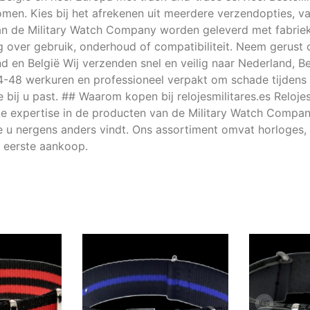
men. Kies bij het afrekenen uit meerdere verzendopties, v
an de Military Watch Company worden geleverd met fabrieks
ag over gebruik, onderhoud of compatibiliteit. Neem gerust 
nd en België Wij verzenden snel en veilig naar Nederland, B
4-48 werkuren en professioneel verpakt om schade tijdens 
bij u past. ## Waarom kopen bij relojesmilitares.es Relojes
ide expertise in de producten van de Military Watch Compa
die u nergens anders vindt. Ons assortiment omvat horloges, 
t eerste aankoop.