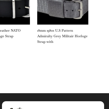
Leather NATO
18mm 1980s U.S Pattern
18mm Bl
oge Strap
Admiralty Grey Militair Horloge
Horloge
Strap with