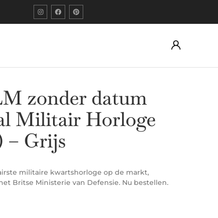
M zonder datum
aal Militair Horloge
 – Grijs
rste militaire kwartshorloge op de markt,
het Britse Ministerie van Defensie. Nu bestellen.