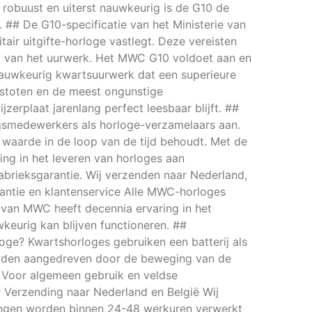
 robuust en uiterst nauwkeurig is de G10 de
k. ## De G10-specificatie van het Ministerie van
tair uitgifte-horloge vastlegt. Deze vereisten
d van het uurwerk. Het MWC G10 voldoet aan en
gnauwkeurig kwartsuurwerk dat een superieure
 stoten en de meest ongunstige
erplaat jarenlang perfect leesbaar blijft. ##
ngsmedewerkers als horloge-verzamelaars aan.
 waarde in de loop van de tijd behoudt. Met de
ng in het leveren van horloges aan
abrieksgarantie. Wij verzenden naar Nederland,
rantie en klantenservice Alle MWC-horloges
 van MWC heeft decennia ervaring in het
wkeurig kan blijven functioneren. ##
loge? Kwartshorloges gebruiken een batterij als
orden aangedreven door de beweging van de
? Voor algemeen gebruik en veldse
Verzending naar Nederland en België Wij
llingen worden binnen 24-48 werkuren verwerkt