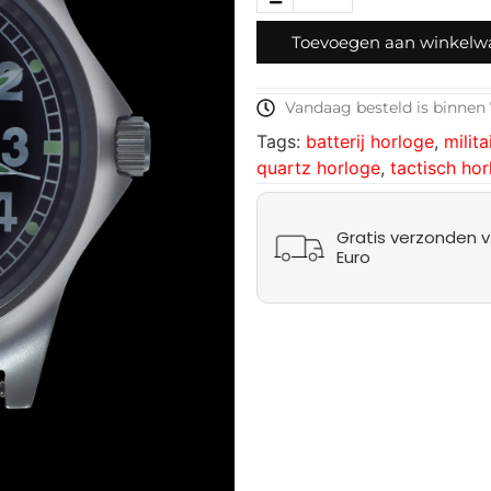
Toevoegen aan winkel
Vandaag besteld is binnen 
Tags:
batterij horloge
,
milita
quartz horloge
,
tactisch ho
Gratis verzonden v.
Euro