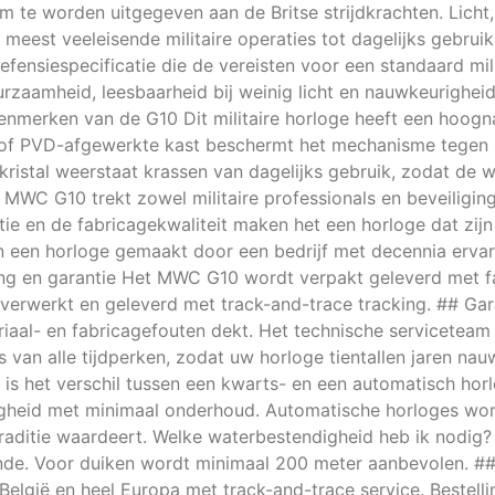
 te worden uitgegeven aan de Britse strijdkrachten. Licht,
de meest veeleisende militaire operaties tot dagelijks gebrui
efensiespecificatie die de vereisten voor een standaard mili
zaamheid, leesbaarheid bij weinig licht en nauwkeurighei
 kenmerken van de G10 Dit militaire horloge heeft een hoo
n of PVD-afgewerkte kast beschermt het mechanisme tegen
tal weerstaat krassen van dagelijks gebruik, zodat de wijz
 MWC G10 trekt zowel militaire professionals en beveiligi
tie en de fabricagekwaliteit maken het een horloge dat zijn
 een horloge gemaakt door een bedrijf met decennia ervari
ing en garantie Het MWC G10 wordt verpakt geleverd met f
l verwerkt en geleverd met track-and-trace tracking. ## Ga
iaal- en fabricagefouten dekt. Het technische serviceteam
 van alle tijdperken, zodat uw horloge tientallen jaren nau
 is het verschil tussen een kwarts- en een automatisch hor
righeid met minimaal onderhoud. Automatische horloges w
traditie waardeert. Welke waterbestendigheid heb ik nodig
de. Voor duiken wordt minimaal 200 meter aanbevolen. ## 
, België en heel Europa met track-and-trace service. Beste