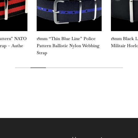
Pattern” NATO
18mm “Thin Blue Line” Police
18mm Black 
trap – Authe
Pattern Ballistic Nylon Webbing
Militair Horl
Strap