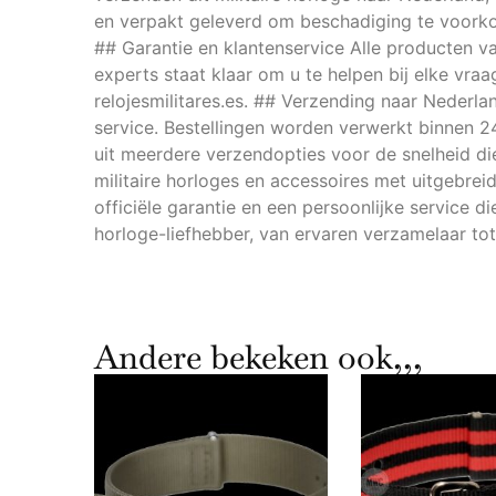
en verpakt geleverd om beschadiging te voorko
## Garantie en klantenservice Alle producten v
experts staat klaar om u te helpen bij elke vra
relojesmilitares.es. ## Verzending naar Nederla
service. Bestellingen worden verwerkt binnen 2
uit meerdere verzendopties voor de snelheid die 
militaire horloges en accessoires met uitgebre
officiële garantie en een persoonlijke service 
horloge-liefhebber, van ervaren verzamelaar to
Andere bekeken ook,,,