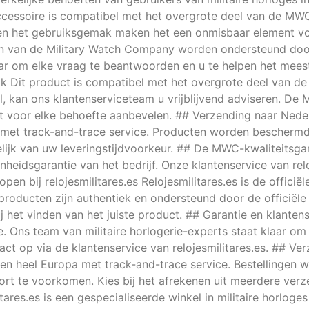
 accessoire is compatibel met het overgrote deel van de MW
 en het gebruiksgemak maken het een onmisbaar element v
ten van de Military Watch Company worden ondersteund door
aar om elke vraag te beantwoorden en u te helpen het mee
k Dit product is compatibel met het overgrote deel van de m
l, kan ons klantenserviceteam u vrijblijvend adviseren. De
ct voor elke behoefte aanbevelen. ## Verzending naar Nede
n met track-and-trace service. Producten worden bescher
ijk van uw leveringstijdvoorkeur. ## De MWC-kwaliteitsgar
idsgarantie van het bedrijf. Onze klantenservice van relo
pen bij relojesmilitares.es Relojesmilitares.es is de offici
 producten zijn authentiek en ondersteund door de officiële
ij het vinden van het juiste product. ## Garantie en klanten
Ons team van militaire horlogerie-experts staat klaar om u
ct op via de klantenservice van relojesmilitares.es. ## Ve
ë en heel Europa met track-and-trace service. Bestellinge
rt te voorkomen. Kies bij het afrekenen uit meerdere verze
tares.es is een gespecialiseerde winkel in militaire horloge