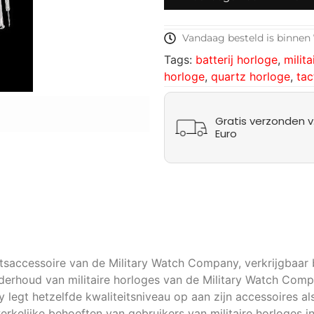
Vandaag besteld is binnen 
Tags:
batterij horloge
,
milita
horloge
,
quartz horloge
,
tac
Gratis verzonden v.
Euro
itsaccessoire van de Military Watch Company, verkrijgbaar b
erhoud van militaire horloges van de Military Watch Compa
legt hetzelfde kwaliteitsniveau op aan zijn accessoires al
rkelijke behoeften van gebruikers van militaire horloges i