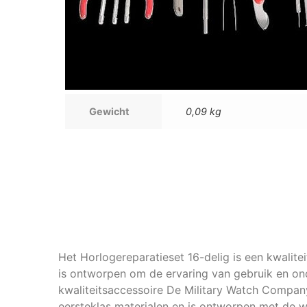
Gewicht
0,09 kg
Het Horlogereparatieset 16-delig is een kwalite
is ontworpen om de ervaring van gebruik en ond
kwaliteitsaccessoire De Military Watch Company 
eersteklas materialen en is ontworpen met de we