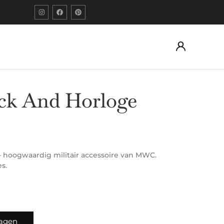
ock And Horloge
 – hoogwaardig militair accessoire van MWC.
es.
wagen