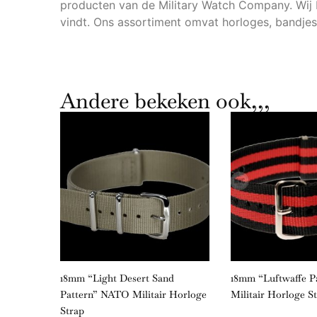
producten van de Military Watch Company. Wij b
vindt. Ons assortiment omvat horloges, bandjes 
Andere bekeken ook,,,
litair
18mm “Light Desert Sand
18mm “Luftwaffe 
Pattern” NATO Militair Horloge
Militair Horloge S
Strap