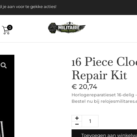
k gratis verzending v.a. 120-, Euro
 aan voor te gekke acties!
0
16 Piece Cl
Repair Kit
€
20,74
Horlogereparatieset 16-delig
Bestel nu bij relojesmilitares.
Toevoegen aan winkel