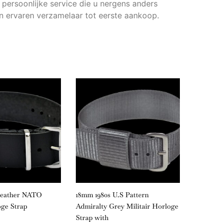
persoonlijke service die u nergens anders
an ervaren verzamelaar tot eerste aankoop.
Leather NATO
18mm 1980s U.S Pattern
18mm Bl
oge Strap
Admiralty Grey Militair Horloge
Horloge
Strap with