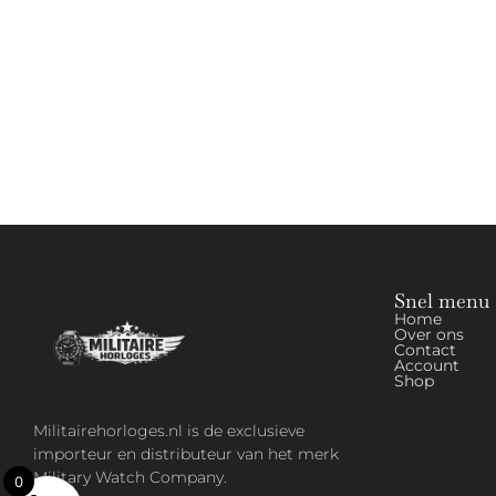
Snel menu
Home
Over ons
Contact
Account
Shop
Militairehorloges.nl is de exclusieve
importeur en distributeur van het merk
Military Watch Company.
0