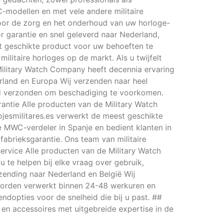
C-modellen en met vele andere militaire
oor de zorg en het onderhoud van uw horloge-
 garantie en snel geleverd naar Nederland,
st geschikte product voor uw behoeften te
ilitaire horloges op de markt. Als u twijfelt
 Military Watch Company heeft decennia ervaring
rland en Europa Wij verzenden naar heel
md verzonden om beschadiging te voorkomen.
antie Alle producten van de Military Watch
jesmilitares.es verwerkt de meest geschikte
ële MWC-verdeler in Spanje en bedient klanten in
 fabrieksgarantie. Ons team van militaire
service Alle producten van de Military Watch
 te helpen bij elke vraag over gebruik,
rzending naar Nederland en België Wij
n worden verwerkt binnen 24-48 werkuren en
ndopties voor de snelheid die bij u past. ##
s en accessoires met uitgebreide expertise in de