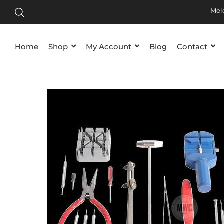
Tijdelij
Meld je
Home
Shop
My Account
Blog
Contact