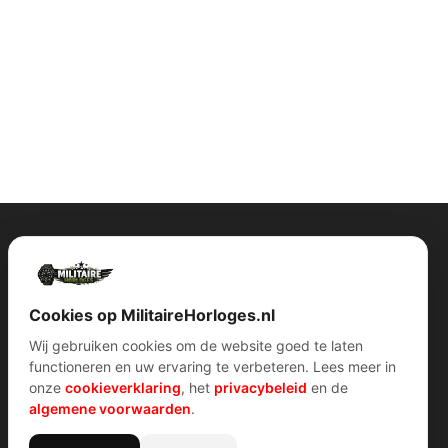
Contact Info
Wijnstraat 75 3311 BT Dordrecht Nederland
Kvk: 74829491
Cookies op MilitaireHorloges.nl
info@militairehorloges.nl
Wij gebruiken cookies om de website goed te laten
functioneren en uw ervaring te verbeteren. Lees meer in
onze
cookieverklaring
, het
privacybeleid
en de
algemene voorwaarden
.