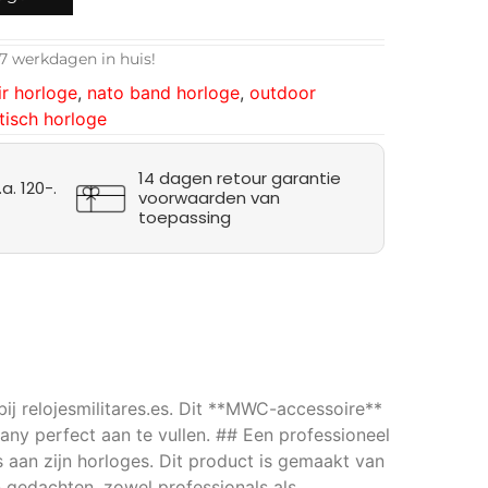
7 werkdagen in huis!
ir horloge
,
nato band horloge
,
outdoor
tisch horloge
14 dagen retour garantie
a. 120-.
voorwaarden van
toepassing
ij relojesmilitares.es. Dit **MWC-accessoire**
ny perfect aan te vullen. ## Een professioneel
s aan zijn horloges. Dit product is gemaakt van
n gedachten, zowel professionals als