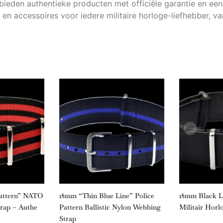
ieden authentieke producten met officiële garantie en een 
en accessoires voor iedere militaire horloge-liefhebber, v
Pattern” NATO
18mm “Thin Blue Line” Police
18mm Black 
trap – Authe
Pattern Ballistic Nylon Webbing
Militair Horl
Strap