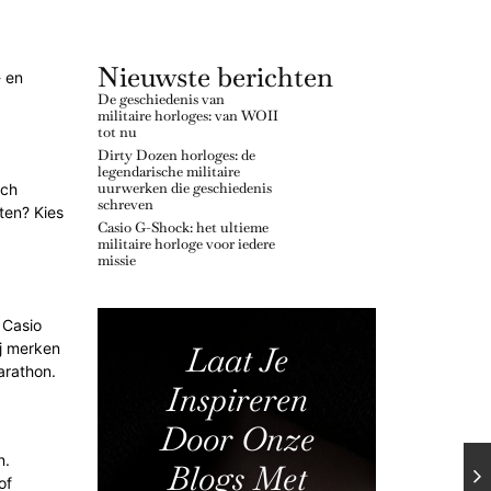
Nieuwste berichten
- en
De geschiedenis van
militaire horloges: van WOII
tot nu
Dirty Dozen horloges: de
legendarische militaire
uurwerken die geschiedenis
tch
schreven
ten? Kies
Casio G-Shock: het ultieme
militaire horloge voor iedere
missie
 Casio
j merken
Laat Je
arathon.
Inspireren
Door Onze
n.
Blogs Met
of