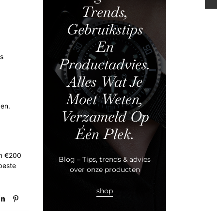
Trends,
Gebruikstips
En
is
Productadvies.
Alles Wat Je
Moet Weten,
den.
Verzameld Op
Één Plek.
en €200
Blog – Tips, trends & advies
 beste
over onze producten
shop