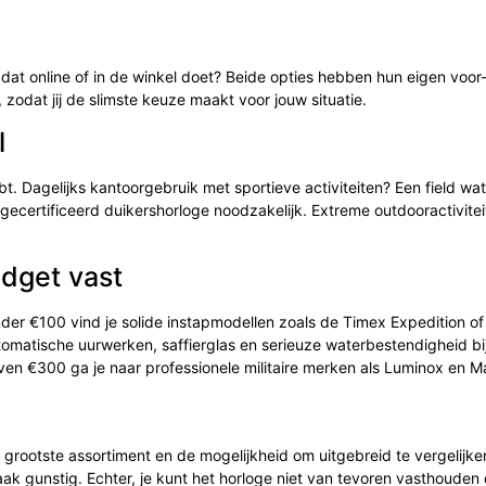
 je dat online of in de winkel doet? Beide opties hebben hun eigen voor
r, zodat jij de slimste keuze maakt voor jouw situatie.
l
bt. Dagelijks kantoorgebruik met sportieve activiteiten? Een field wa
ecertificeerd duikershorloge noodzakelijk. Extreme outdooractivitei
udget vast
 Onder €100 vind je solide instapmodellen zoals de Timex Expedition of
matische uurwerken, saffierglas en serieuze waterbestendigheid bi
ven €300 ga je naar professionele militaire merken als Luminox en M
 grootste assortiment en de mogelijkheid om uitgebreid te vergelijke
ak gunstig. Echter, je kunt het horloge niet van tevoren vasthouden 