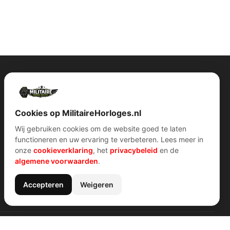
Contact Info
Wijnstraat 75 3311 BT Dordrecht Nederland
Kvk: 74829491
Cookies op MilitaireHorloges.nl
info@militairehorloges.nl
Wij gebruiken cookies om de website goed te laten
functioneren en uw ervaring te verbeteren. Lees meer in
onze
cookieverklaring
, het
privacybeleid
en de
algemene voorwaarden
.
Accepteren
Weigeren