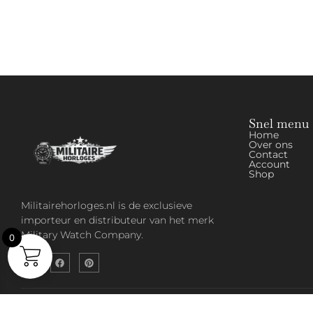
Snel menu
Home
Over ons
Contact
Account
Shop
Militairehorloges.nl is de exclusieve
importeur en distributeur van het merk
Military Watch Company.
0