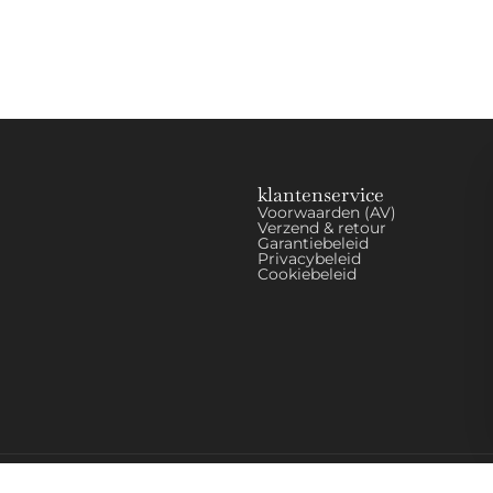
klantenservice
Voorwaarden (AV)
Verzend & retour
Garantiebeleid
Privacybeleid
Cookiebeleid
© 2026 MilitaireHorloges.nl |
Duitsland
|
Spanje
|
Internationaal