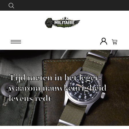
Tijd meten in het leger:
waarom nauwkeurigheid
levens redt