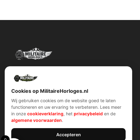
Militairehorloges.nl is de exclusieve importeur en distributeur van
het merk Military Watch Company.
Cookies op MilitaireHorloges.nl
Wij gebruiken cookies om de website goed te laten
functioneren en uw ervaring te verbeteren. Lees meer
Snel menu
klantenservice
in onze
cookieverklaring
, het
privacybeleid
en de
Home
Voorwaarden (AV)
algemene voorwaarden
.
Over ons
Verzend & retour
Contact
Garantiebeleid
Account
Privacybeleid
Shop
Cookiebeleid
Accepteren
0