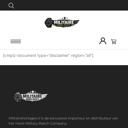
[cmplz-document type=”disclaimer” region=”all”]
Militairehorloges.nl is de exclusieve importeur en distributeur van
het merk Military Watch Company.