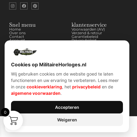
Snel menu
klantenservice
Home
Voorwaarden (AV)
Over ons
Verzend & retour
Contact
Garantiebeleid
Account
Privacybeleid
Shop
Cookiebeleid
Cookies op MilitaireHorloges.nl
Contact Info
Wijnstraat 75 3311 BT Dordrecht Nederland
Wij gebruiken cookies om de website goed te laten
Kvk: 74829491
functioneren en uw ervaring te verbeteren. Lees meer
info@militairehorloges.nl
in onze
cookieverklaring
, het
privacybeleid
en de
algemene voorwaarden
.
© 2026 MilitaireHorloges.nl |
Duitsland
|
Spanje
|
Internationaal
Webdesign door:
Sanum B.V.
Accepteren
0
Weigeren