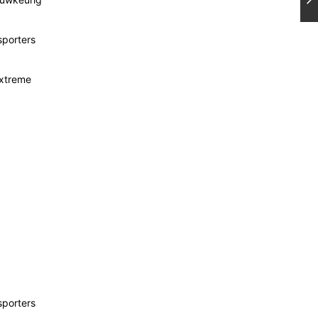
sporters
extreme
sporters