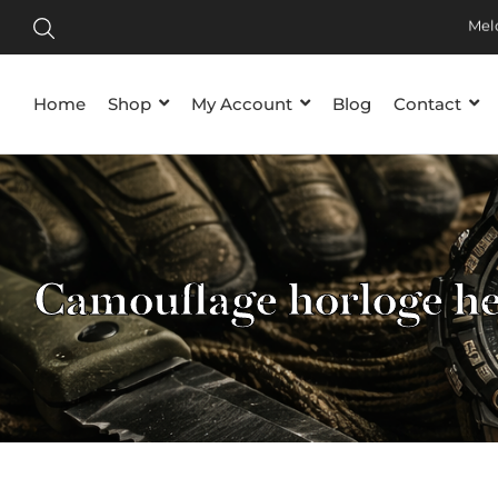
Tijdelij
Meld je
Home
Shop
My Account
Blog
Contact
Camouflage horloge h