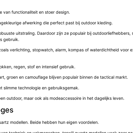
ie van functionaliteit en stoer design.
ekleurige afwerking die perfect past bij outdoor kleding.
obuuste uitstraling. Daardoor zijn ze populair bij outdoorliefhebbers, 
s gebruik.
zoals verlichting, stopwatch, alarm, kompas of waterdichtheid voor 
kken, regen, stof en intensief gebruik.
art, groen en camouflage blijven populair binnen de tactical markt.
et slimme technologie en gebruiksgemak.
en outdoor, maar ook als modeaccessoire in het dagelijks leven.
oges
uartz modellen. Beide hebben hun eigen voordelen.
s van techniek en vakmanschap, terwijl quartz modellen vaak zeer n