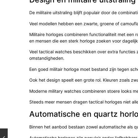
De militaire uitstraling blijft populair door de combinat
Veel modellen hebben een zwarte, groene of camouflag
Militaire horloges combineren functionaliteit met een r
en mensen die een sterk horloge zoeken voor dagelijk
Veel tactical watches beschikken over extra functies 
omstandigheden.
Een goed militair horloge moet bestand zijn tegen scho
Ook het design speelt een grote rol. Kleuren zoals zw
Moderne military watches combineren stoere looks m
Steeds meer mensen dragen tactical horloges niet alle
Automatische en quartz horl
Binnen het aanbod bestaan zowel automatische als q
Automatische horloges zijn populair onder liefhebber