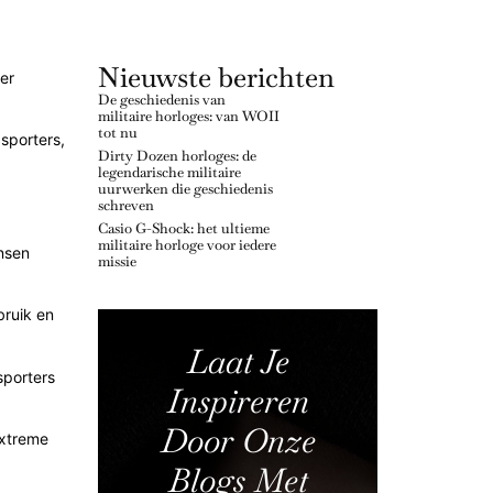
Nieuwste berichten
er
De geschiedenis van
militaire horloges: van WOII
tot nu
 sporters,
Dirty Dozen horloges: de
legendarische militaire
uurwerken die geschiedenis
schreven
Casio G-Shock: het ultieme
militaire horloge voor iedere
nsen
missie
bruik en
Laat Je
sporters
Inspireren
Door Onze
extreme
Blogs Met