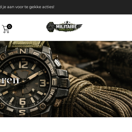
k gratis verzending v.a. 120-, Euro
 aan voor te gekke acties!
0
eren