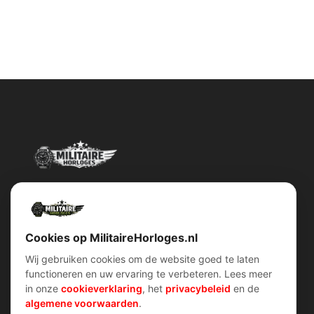
Militairehorloges.nl is de exclusieve importeur en distributeur van
het merk Military Watch Company.
Cookies op MilitaireHorloges.nl
Wij gebruiken cookies om de website goed te laten
functioneren en uw ervaring te verbeteren. Lees meer
Snel menu
klantenservice
in onze
cookieverklaring
, het
privacybeleid
en de
Home
Voorwaarden (AV)
algemene voorwaarden
.
Over ons
Verzend & retour