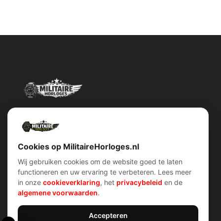
Militairehorloges.nl is de exclusieve importeur en distributeur van
het merk Military Watch Company.
Cookies op MilitaireHorloges.nl
Wij gebruiken cookies om de website goed te laten
functioneren en uw ervaring te verbeteren. Lees meer
Snel menu
klantenservice
in onze
cookieverklaring
, het
privacybeleid
en de
Home
Voorwaarden (AV)
algemene voorwaarden
.
Over ons
Verzend & retour
Contact
Garantiebeleid
Account
Privacybeleid
Shop
Cookiebeleid
Accepteren