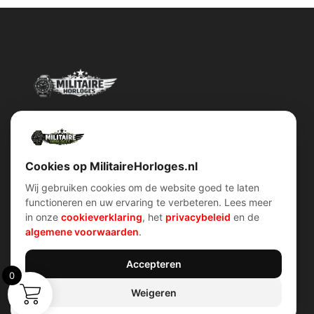
Militairehorloges.nl is de exclusieve importeur en distributeur van
het merk Military Watch Company.
Cookies op MilitaireHorloges.nl
Wij gebruiken cookies om de website goed te laten
functioneren en uw ervaring te verbeteren. Lees meer
Snel menu
klantenservice
in onze
cookieverklaring
, het
privacybeleid
en de
Home
Voorwaarden (AV)
algemene voorwaarden
.
Over ons
Verzend & retour
Contact
Garantiebeleid
Account
Privacybeleid
Shop
Cookiebeleid
Accepteren
0
Weigeren