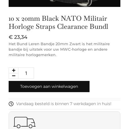
10 x 20mm Black NATO Militair
Horloge Straps Clearance Bundl
€
23,34
Het Bund Leren Bandje 20mm Zwart is het militaire
bandje bij uitstek voor uw MWC-horloge en andere
militaire horlogemerken.
Toevoegen aan winkelwagen
Vandaag besteld is binnen 7 werkdagen in huis!