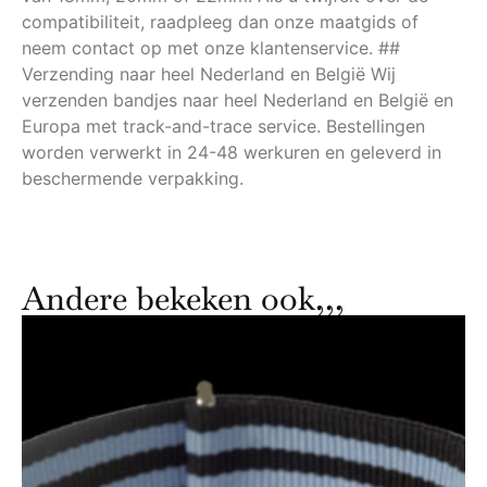
compatibiliteit, raadpleeg dan onze maatgids of
neem contact op met onze klantenservice. ##
Verzending naar heel Nederland en België Wij
verzenden bandjes naar heel Nederland en België en
Europa met track-and-trace service. Bestellingen
worden verwerkt in 24-48 werkuren en geleverd in
beschermende verpakking.
Andere bekeken ook,,,