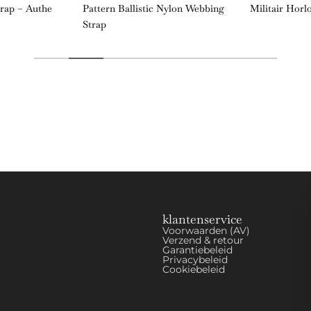
trap – Authe
Pattern Ballistic Nylon Webbing
Militair Horl
Strap
klantenservice
Voorwaarden (AV)
Verzend & retour
Garantiebeleid
Privacybeleid
Cookiebeleid