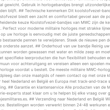
 gewicht. Gebruik in horlogebandjes brengt uitzonderlijk
houden blijft. ## Technische kenmerken Dit koolstofvezel-ba
lstofvezel biedt een zacht en comfortabel gevoel aan de pol
scheidende keuze Koolstofvezel-bandjes van MWC zijn de ke
ek. Perfect voor moderne militaire horloges met strakke lij
op uw horloge is eenvoudig met de juiste gereedschappen
e bestaande pennen te verwijderen. Steek de nieuwe pen do
de onderste aanzet. ## Onderhoud van uw bandje Reinig uw 
 kunnen worden gewassen met water en milde zeep en moe
 specifieke leerproducten die hun flexibiliteit behouden 
 immuun voor achteruitgang en vereisen alleen een spoelen 
w horloge voordat u bestelt. De meeste militaire MWC-hor
raadpleeg dan onze maatgids of neem contact op met onze k
 heel Nederland en België en Europa met track-and-trace s
ng. ## Garantie en klantenservice Alle producten van de
erie-experts staat klaar om u te helpen bij elke vraag over
ojesmilitares.es. ## Verzending naar Nederland en België Wi
ice. Bestellingen worden verwerkt binnen 24-48 werkuren e