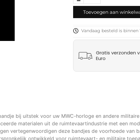
Toevoegen aan winkel
Vandaag besteld is binnen 
Gratis verzonden v.
Euro
e bandje bij uitstek voor uw MWC-horloge en andere militai
eerde materialen uit de ruimtevaartindustrie met een mod
tuigen vertegenwoordigen deze bandjes de voorhoede van ba
orspronkelijk ontwikkeld voor ruimtevaart- en militaire to