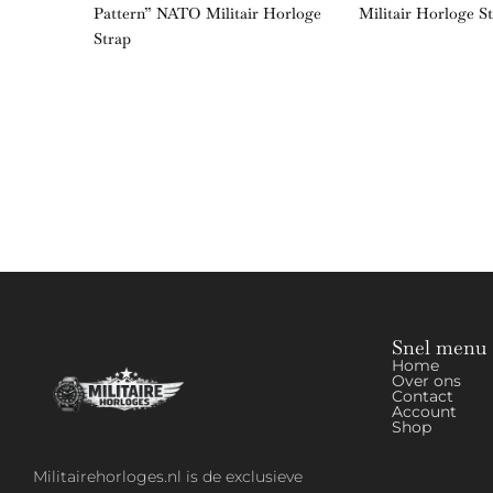
Pattern” NATO Militair Horloge
Militair Horloge S
Strap
Snel menu
Home
Over ons
Contact
Account
Shop
Militairehorloges.nl is de exclusieve