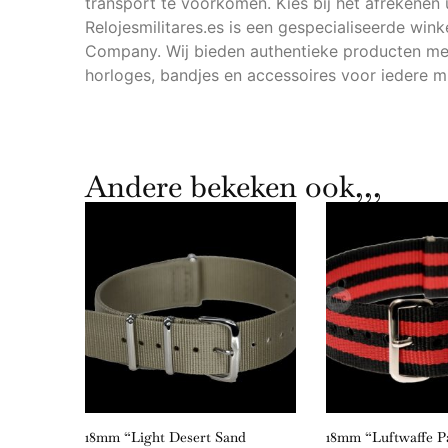
transport te voorkomen. Kies bij het afrekenen 
Relojesmilitares.es is een gespecialiseerde wink
Company. Wij bieden authentieke producten met 
horloges, bandjes en accessoires voor iedere mi
Andere bekeken ook,,,
litair
18mm “Light Desert Sand
18mm “Luftwaffe 