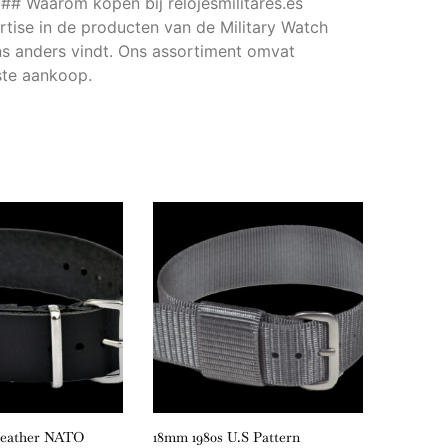
 ## Waarom kopen bij relojesmilitares.es
ertise in de producten van de Military Watch
ns anders vindt. Ons assortiment omvat
rste aankoop.
Leather NATO
18mm 1980s U.S Pattern
18mm Bl