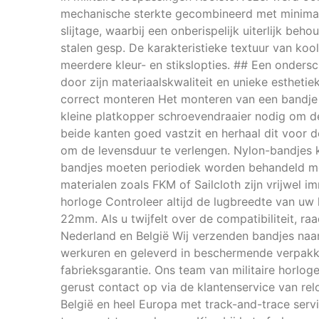
mechanische sterkte gecombineerd met minimaal
slijtage, waarbij een onberispelijk uiterlijk be
stalen gesp. De karakteristieke textuur van koo
meerdere kleur- en stikslopties. ## Een onder
door zijn materiaalskwaliteit en unieke estheti
correct monteren Het monteren van een bandje 
kleine platkopper schroevendraaier nodig om d
beide kanten goed vastzit en herhaal dit voor 
om de levensduur te verlengen. Nylon-bandjes
bandjes moeten periodiek worden behandeld met
materialen zoals FKM of Sailcloth zijn vrijwel
horloge Controleer altijd de lugbreedte van u
22mm. Als u twijfelt over de compatibiliteit, 
Nederland en België Wij verzenden bandjes naar
werkuren en geleverd in beschermende verpakki
fabrieksgarantie. Ons team van militaire horlog
gerust contact op via de klantenservice van rel
België en heel Europa met track-and-trace serv