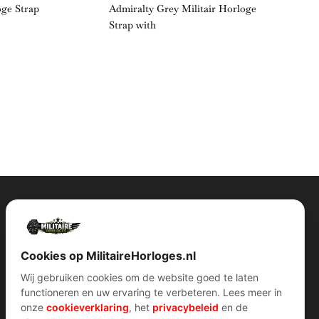
oge Strap
Admiralty Grey Militair Horloge
Horloge
Strap with
Contact Info
Wijnstraat 75 3311 BT Dordrecht Nederland
Kvk: 74829491
Cookies op MilitaireHorloges.nl
info@militairehorloges.nl
Wij gebruiken cookies om de website goed te laten
functioneren en uw ervaring te verbeteren. Lees meer in
onze
cookieverklaring
, het
privacybeleid
en de