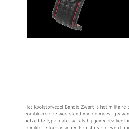
Het Koolstofvezel Bandje Zwart is het militair
combineren de weerstand van de meest geavanc
hetzelfde type materiaal als bij gevechtsvlieg
in militaire toepassingen Koolstofvezel werd o