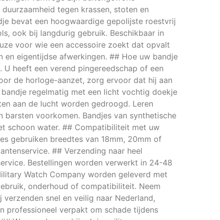
e duurzaamheid tegen krassen, stoten en
ndje bevat een hoogwaardige gepolijste roestvrij
s, ook bij langdurig gebruik. Beschikbaar in
uze voor wie een accessoire zoekt dat opvalt
nen en eigentijdse afwerkingen. ## Hoe uw bandje
. U heeft een verend pingereedschap of een
or de horloge-aanzet, zorg ervoor dat hij aan
bandje regelmatig met een licht vochtig doekje
ten aan de lucht worden gedroogd. Leren
en barsten voorkomen. Bandjes van synthetische
met schoon water. ## Compatibiliteit met uw
loges gebruiken breedtes van 18mm, 20mm of
lantenservice. ## Verzending naar heel
ervice. Bestellingen worden verwerkt in 24-48
 Military Watch Company worden geleverd met
 gebruik, onderhoud of compatibiliteit. Neem
j verzenden snel en veilig naar Nederland,
n professioneel verpakt om schade tijdens