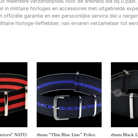
uit meerdere verzendopties voor de snelheid die bij u past.
el in militaire horloges en accessoires met uitgebreide exp
officiële garantie en een persoonlijke service die u nerge
litaire horloge-liefhebber, van ervaren verzamelaar tot ee
Pattern” NATO
18mm “Thin Blue Line” Police
18mm Black 