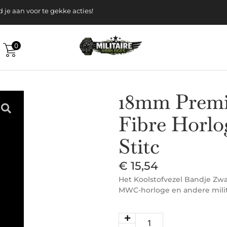
k gratis verzending v.a. 120-, Euro
 aan voor te gekke acties!
0
18mm Premi
Fibre Horlo
Stitc
€
15,54
Het Koolstofvezel Bandje Zwar
MWC-horloge en andere mili