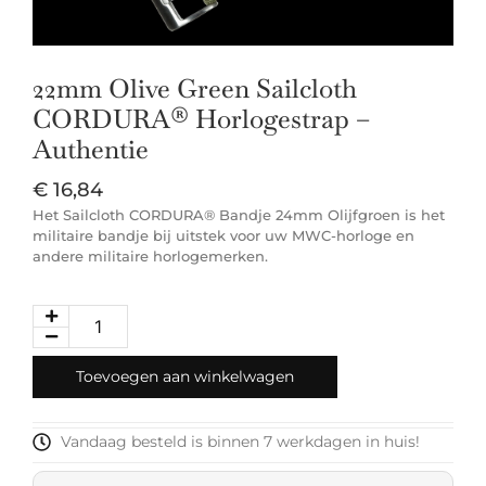
22mm Olive Green Sailcloth
CORDURA® Horlogestrap –
Authentie
€
16,84
Het Sailcloth CORDURA® Bandje 24mm Olijfgroen is het
militaire bandje bij uitstek voor uw MWC-horloge en
andere militaire horlogemerken.
Toevoegen aan winkelwagen
Vandaag besteld is binnen 7 werkdagen in huis!