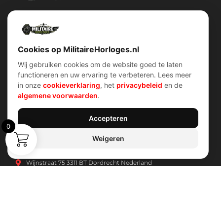
Militairehorloges.nl is de exclusieve importeur en distributeur van
het merk Military Watch Company.
Cookies op MilitaireHorloges.nl
Wij gebruiken cookies om de website goed te laten
functioneren en uw ervaring te verbeteren. Lees meer
Snel menu
klantenservice
in onze
cookieverklaring
, het
privacybeleid
en de
Home
Voorwaarden (AV)
algemene voorwaarden
.
Over ons
Verzend & retour
Contact
Garantiebeleid
Account
Privacybeleid
Shop
Cookiebeleid
Accepteren
0
Weigeren
Contact Info
Wijnstraat 75 3311 BT Dordrecht Nederland
Kvk: 74829491
info@militairehorloges.nl
© 2026 MilitaireHorloges.nl |
Duitsland
|
Spanje
|
Internationaal
Webdesign door:
Sanum B.V.