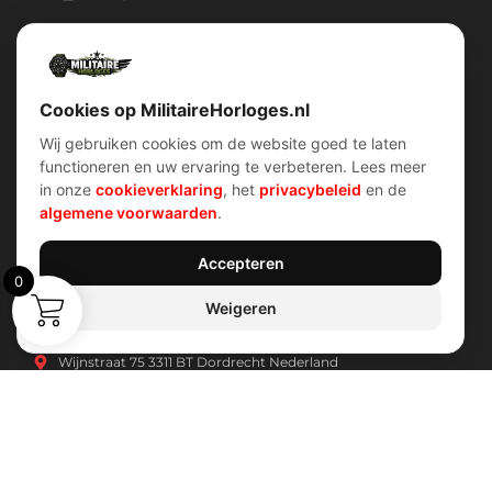
Militairehorloges.nl is de exclusieve importeur en distributeur van
het merk Military Watch Company.
Cookies op MilitaireHorloges.nl
Wij gebruiken cookies om de website goed te laten
functioneren en uw ervaring te verbeteren. Lees meer
Snel menu
klantenservice
in onze
cookieverklaring
, het
privacybeleid
en de
Home
Voorwaarden (AV)
algemene voorwaarden
.
Over ons
Verzend & retour
Contact
Garantiebeleid
Account
Privacybeleid
Shop
Cookiebeleid
Accepteren
0
Weigeren
Contact Info
Wijnstraat 75 3311 BT Dordrecht Nederland
Kvk: 74829491
info@militairehorloges.nl
© 2026 MilitaireHorloges.nl |
Duitsland
|
Spanje
|
Internationaal
Webdesign door:
Sanum B.V.