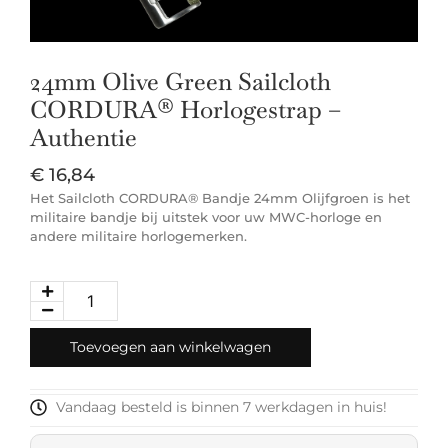
24mm Olive Green Sailcloth
CORDURA® Horlogestrap –
Authentie
€
16,84
Het Sailcloth CORDURA® Bandje 24mm Olijfgroen is het
militaire bandje bij uitstek voor uw MWC-horloge en
andere militaire horlogemerken.
Toevoegen aan winkelwagen
Vandaag besteld is binnen 7 werkdagen in huis!