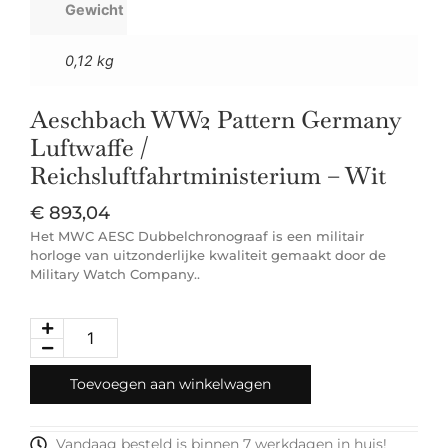
Gewicht
0,12 kg
Aeschbach WW2 Pattern Germany
Luftwaffe /
Reichsluftfahrtministerium – Wit
€
893,04
Het MWC AESC Dubbelchronograaf is een militair
horloge van uitzonderlijke kwaliteit gemaakt door de
Military Watch Company..
Toevoegen aan winkelwagen
Vandaag besteld is binnen 7 werkdagen in huis!