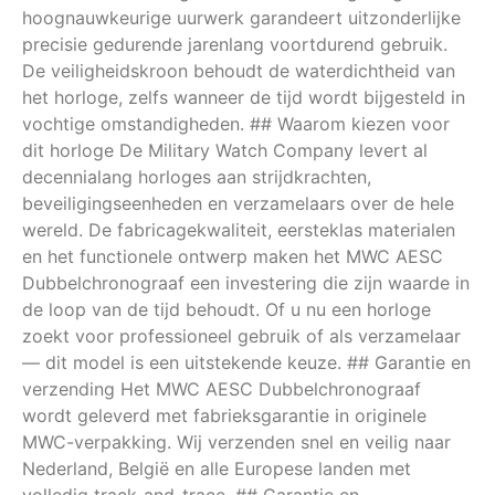
hoognauwkeurige uurwerk garandeert uitzonderlijke
precisie gedurende jarenlang voortdurend gebruik.
De veiligheidskroon behoudt de waterdichtheid van
het horloge, zelfs wanneer de tijd wordt bijgesteld in
vochtige omstandigheden. ## Waarom kiezen voor
dit horloge De Military Watch Company levert al
decennialang horloges aan strijdkrachten,
beveiligingseenheden en verzamelaars over de hele
wereld. De fabricagekwaliteit, eersteklas materialen
en het functionele ontwerp maken het MWC AESC
Dubbelchronograaf een investering die zijn waarde in
de loop van de tijd behoudt. Of u nu een horloge
zoekt voor professioneel gebruik of als verzamelaar
— dit model is een uitstekende keuze. ## Garantie en
verzending Het MWC AESC Dubbelchronograaf
wordt geleverd met fabrieksgarantie in originele
MWC-verpakking. Wij verzenden snel en veilig naar
Nederland, België en alle Europese landen met
volledig track-and-trace. ## Garantie en