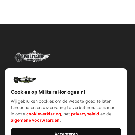
Militairehorloges.nl is de exclusieve importeur en distributeur van
het merk Military Watch Company.
Cookies op MilitaireHorloges.nl
Wij gebruiken cookies om de website goed te laten
functioneren en uw ervaring te verbeteren. Lees meer
Snel menu
klantenservice
in onze
cookieverklaring
, het
privacybeleid
en de
Home
Voorwaarden (AV)
algemene voorwaarden
.
Over ons
Verzend & retour
Contact
Garantiebeleid
Account
Privacybeleid
Shop
Cookiebeleid
Accepteren