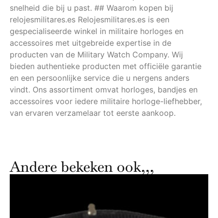
snelheid die bij u past. ## Waarom kopen bij
relojesmilitares.es Relojesmilitares.es is een
gespecialiseerde winkel in militaire horloges en
accessoires met uitgebreide expertise in de
producten van de Military Watch Company. Wij
bieden authentieke producten met officiële garantie
en een persoonlijke service die u nergens anders
vindt. Ons assortiment omvat horloges, bandjes en
accessoires voor iedere militaire horloge-liefhebber,
van ervaren verzamelaar tot eerste aankoop.
Andere bekeken ook,,,