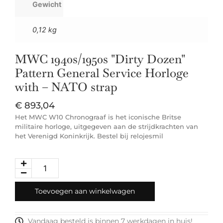
Gewicht
0,12 kg
MWC 1940s/1950s "Dirty Dozen"
Pattern General Service Horloge
with – NATO strap
€
893,04
Het MWC W10 Chronograaf is het iconische Britse
militaire horloge, uitgegeven aan de strijdkrachten van
het Verenigd Koninkrijk. Bestel bij relojesmil
Toevoegen aan winkelwagen
Vandaag besteld is binnen 7 werkdagen in huis!