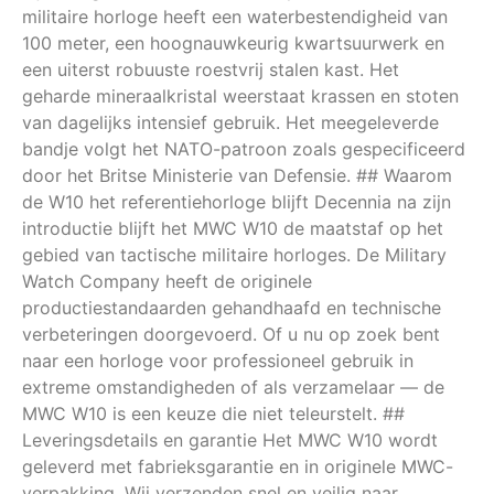
militaire horloge heeft een waterbestendigheid van
100 meter, een hoognauwkeurig kwartsuurwerk en
een uiterst robuuste roestvrij stalen kast. Het
geharde mineraalkristal weerstaat krassen en stoten
van dagelijks intensief gebruik. Het meegeleverde
bandje volgt het NATO-patroon zoals gespecificeerd
door het Britse Ministerie van Defensie. ## Waarom
de W10 het referentiehorloge blijft Decennia na zijn
introductie blijft het MWC W10 de maatstaf op het
gebied van tactische militaire horloges. De Military
Watch Company heeft de originele
productiestandaarden gehandhaafd en technische
verbeteringen doorgevoerd. Of u nu op zoek bent
naar een horloge voor professioneel gebruik in
extreme omstandigheden of als verzamelaar — de
MWC W10 is een keuze die niet teleurstelt. ##
Leveringsdetails en garantie Het MWC W10 wordt
geleverd met fabrieksgarantie en in originele MWC-
verpakking. Wij verzenden snel en veilig naar