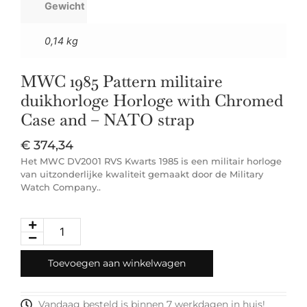
Gewicht
0,14 kg
MWC 1985 Pattern militaire
duikhorloge Horloge with Chromed
Case and – NATO strap
€
374,34
Het MWC DV2001 RVS Kwarts 1985 is een militair horloge
van uitzonderlijke kwaliteit gemaakt door de Military
Watch Company..
Toevoegen aan winkelwagen
Vandaag besteld is binnen 7 werkdagen in huis!