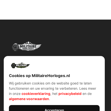
Militairehorloges.nl is de exclusieve importeur en distributeur van
het merk Military Watch Company.
Cookies op MilitaireHorloges.nl
Wij gebruiken cookies om de website goed te laten
functioneren en uw ervaring te verbeteren. Lees meer
Snel menu
klantenservice
in onze
cookieverklaring
, het
privacybeleid
en de
Home
Voorwaarden (AV)
algemene voorwaarden
.
Over ons
Verzend & retour
Contact
Garantiebeleid
Account
Privacybeleid
Shop
Cookiebeleid
Accepteren