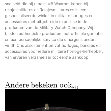
snelheid die bij u past. ## Waarom kopen bij
relojesmilitares.es Relojesmilitares.es is een
gespecialiseerde winkel in militaire horloges en
accessoires met uitgebreide expertise in de
producten van de Military Watch Company. Wij
bieden authentieke producten met officiële garantie
en een persoonlijke service die u nergens anders
vindt. Ons assortiment omvat horloges, bandjes en
accessoires voor iedere militaire horloge-liefhebber,
van ervaren verzamelaar tot eerste aankoop.
Andere bekeken ook,,,