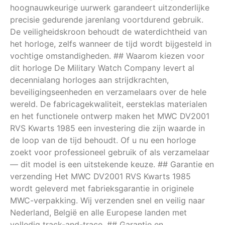
hoognauwkeurige uurwerk garandeert uitzonderlijke
precisie gedurende jarenlang voortdurend gebruik.
De veiligheidskroon behoudt de waterdichtheid van
het horloge, zelfs wanneer de tijd wordt bijgesteld in
vochtige omstandigheden. ## Waarom kiezen voor
dit horloge De Military Watch Company levert al
decennialang horloges aan strijdkrachten,
beveiligingseenheden en verzamelaars over de hele
wereld. De fabricagekwaliteit, eersteklas materialen
en het functionele ontwerp maken het MWC DV2001
RVS Kwarts 1985 een investering die zijn waarde in
de loop van de tijd behoudt. Of u nu een horloge
zoekt voor professioneel gebruik of als verzamelaar
— dit model is een uitstekende keuze. ## Garantie en
verzending Het MWC DV2001 RVS Kwarts 1985
wordt geleverd met fabrieksgarantie in originele
MWC-verpakking. Wij verzenden snel en veilig naar
Nederland, België en alle Europese landen met
volledig track-and-trace. ## Garantie en