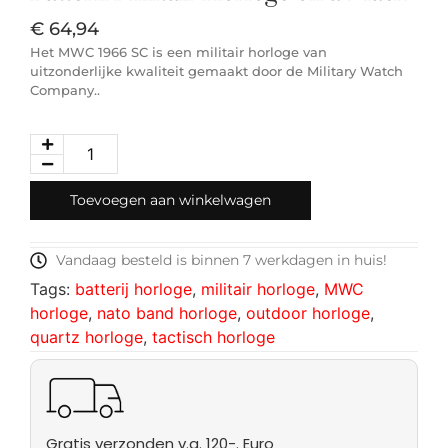
€
64,94
Het MWC 1966 SC is een militair horloge van
uitzonderlijke kwaliteit gemaakt door de Military Watch
Company..
Toevoegen aan winkelwagen
Vandaag besteld is binnen 7 werkdagen in huis!
Tags:
batterij horloge
,
militair horloge
,
MWC
horloge
,
nato band horloge
,
outdoor horloge
,
quartz horloge
,
tactisch horloge
Gratis verzonden v.a. 120-. Euro