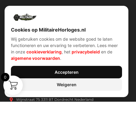
Militairehorloges.nl is de exclusieve importeur en distributeur van
het merk Military Watch Company.
Cookies op MilitaireHorloges.nl
Wij gebruiken cookies om de website goed te laten
functioneren en uw ervaring te verbeteren. Lees meer
Snel menu
klantenservice
in onze
cookieverklaring
, het
privacybeleid
en de
Home
Voorwaarden (AV)
algemene voorwaarden
.
Over ons
Verzend & retour
Contact
Garantiebeleid
Account
Privacybeleid
Shop
Cookiebeleid
Accepteren
0
Weigeren
Contact Info
Wijnstraat 75 3311 BT Dordrecht Nederland
Kvk: 74829491
info@militairehorloges.nl
© 2026 MilitaireHorloges.nl |
Duitsland
|
Spanje
|
Internationaal
Webdesign door:
Sanum B.V.