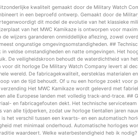
itzonderlijke kwaliteit gemaakt door de Military Watch Co
mbineert in een beproefd ontwerp. Gemaakt door de Milit
 vertegenwoordigt dit model de evolutie van het klassieke mi
ijzerplaat van het MWC Kamikaze is ontworpen voor maxima
 de wijzers garanderen onmiddellijke aflezing, zowel overda
eest ongunstige omgevingsomstandigheden. ## Technische s
ik in veldse omstandigheden en natte omgevingen. Het hoo
ik. De veiligheidskroon behoudt de waterdichtheid van het 
voor dit horloge De Military Watch Company levert al dece
ele wereld. De fabricagekwaliteit, eersteklas materialen
loop van de tijd behoudt. Of u nu een horloge zoekt voor p
n verzending Het MWC Kamikaze wordt geleverd met fabriek
ë en alle Europese landen met volledig track-and-trace. ##
iaal- en fabricagefouten dekt. Het technische serviceteam
 van alle tijdperken, zodat uw horloge tientallen jaren nau
 is het verschil tussen een kwarts- en een automatisch hor
righeid met minimaal onderhoud. Automatische horloges w
traditie waardeert. Welke waterbestendigheid heb ik nodig