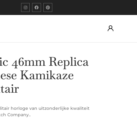
c 46mm Replica
ese Kamikaze
tair
air horloge van uitzonderlijke kwaliteit
tch Company..