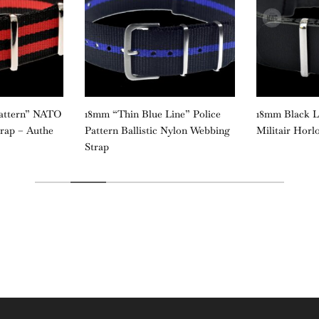
Pattern” NATO
18mm “Thin Blue Line” Police
18mm Black 
trap – Authe
Pattern Ballistic Nylon Webbing
Militair Horl
Strap