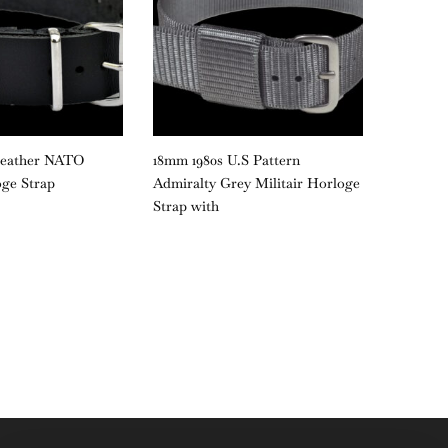
Leather NATO
18mm 1980s U.S Pattern
18mm Bl
oge Strap
Admiralty Grey Militair Horloge
Horloge
Strap with