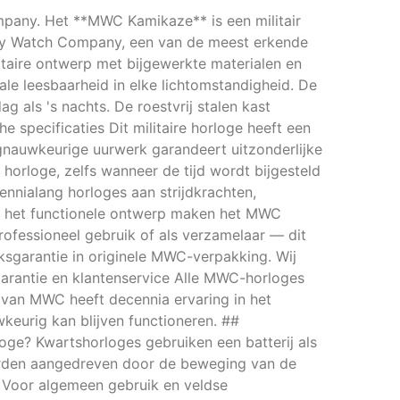
mpany. Het **MWC Kamikaze** is een militair
ary Watch Company, een van de meest erkende
litaire ontwerp met bijgewerkte materialen en
le leesbaarheid in elke lichtomstandigheid. De
g als 's nachts. De roestvrij stalen kast
pecificaties Dit militaire horloge heeft een
gnauwkeurige uurwerk garandeert uitzonderlijke
horloge, zelfs wanneer de tijd wordt bijgesteld
nnialang horloges aan strijdkrachten,
 en het functionele ontwerp maken het MWC
rofessioneel gebruik of als verzamelaar — dit
sgarantie in originele MWC-verpakking. Wij
 Garantie en klantenservice Alle MWC-horloges
 van MWC heeft decennia ervaring in het
wkeurig kan blijven functioneren. ##
loge? Kwartshorloges gebruiken een batterij als
orden aangedreven door de beweging van de
? Voor algemeen gebruik en veldse