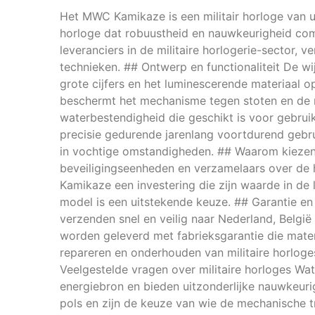
Het MWC Kamikaze is een militair horloge van u
horloge dat robuustheid en nauwkeurigheid co
leveranciers in de militaire horlogerie-sector,
technieken. ## Ontwerp en functionaliteit De w
grote cijfers en het luminescerende materiaal op
beschermt het mechanisme tegen stoten en de m
waterbestendigheid die geschikt is voor gebru
precisie gedurende jarenlang voortdurend gebru
in vochtige omstandigheden. ## Waarom kiezen 
beveiligingseenheden en verzamelaars over de h
Kamikaze een investering die zijn waarde in de 
model is een uitstekende keuze. ## Garantie e
verzenden snel en veilig naar Nederland, Belgi
worden geleverd met fabrieksgarantie die mater
repareren en onderhouden van militaire horloges
Veelgestelde vragen over militaire horloges Wat
energiebron en bieden uitzonderlijke nauwkeu
pols en zijn de keuze van wie de mechanische 