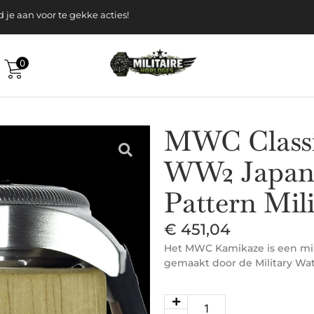
k gratis verzending v.a. 120-, Euro
 aan voor te gekke acties!
0
MWC Classi
WW2 Japan
Pattern Mili
€
451,04
Het MWC Kamikaze is een milit
gemaakt door de Military Wa