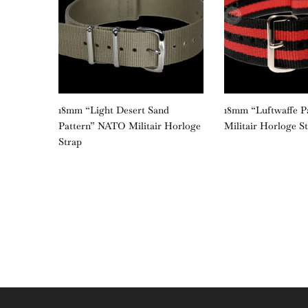
litair
18mm “Light Desert Sand
18mm “Luftwaffe 
Pattern” NATO Militair Horloge
Militair Horloge S
Strap