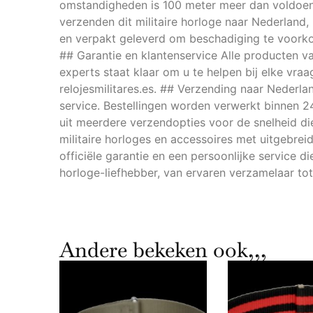
omstandigheden is 100 meter meer dan voldoen
verzenden dit militaire horloge naar Nederland
en verpakt geleverd om beschadiging te voorko
## Garantie en klantenservice Alle producten v
experts staat klaar om u te helpen bij elke vra
relojesmilitares.es. ## Verzending naar Nederla
service. Bestellingen worden verwerkt binnen 2
uit meerdere verzendopties voor de snelheid die 
militaire horloges en accessoires met uitgebre
officiële garantie en een persoonlijke service 
horloge-liefhebber, van ervaren verzamelaar to
Andere bekeken ook,,,