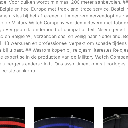
de. Voor duiken wordt minimaal 200 meter aanbevolen. ## 
, België en heel Europa met track-and-trace service. Beste
men. Kies bij het afrekenen uit meerdere verzendopties, v
an de Military Watch Company worden geleverd met fabrieks
ag over gebruik, onderhoud of compatibiliteit. Neem gerust 
nd en België Wij verzenden snel en veilig naar Nederland, B
4-48 werkuren en professioneel verpakt om schade tijdens 
bij u past. ## Waarom kopen bij relojesmilitares.es Relojes
ide expertise in de producten van de Military Watch Compa
die u nergens anders vindt. Ons assortiment omvat horloges, 
t eerste aankoop.