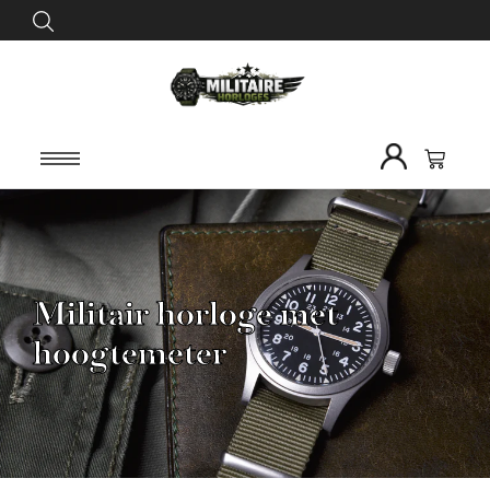
Militair horloge met
hoogtemeter