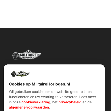
Militairehorloges.nl is de exclusieve importeur en distributeur van
het merk Military Watch Company.
Cookies op MilitaireHorloges.nl
Wij gebruiken cookies om de website goed te laten
functioneren en uw ervaring te verbeteren. Lees meer
Snel menu
klantenservice
in onze
cookieverklaring
, het
privacybeleid
en de
Home
Voorwaarden (AV)
algemene voorwaarden
.
Over ons
Verzend & retour