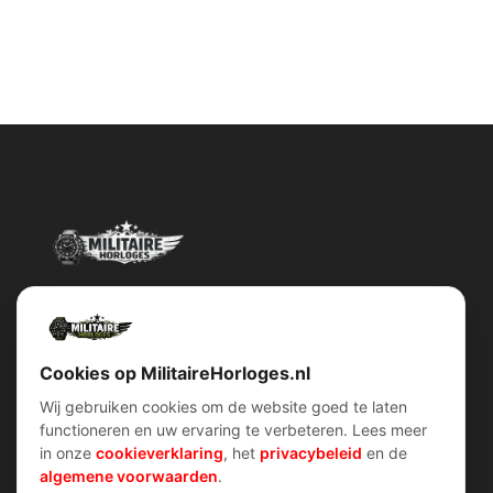
Militairehorloges.nl is de exclusieve importeur en distributeur van
het merk Military Watch Company.
Cookies op MilitaireHorloges.nl
Wij gebruiken cookies om de website goed te laten
functioneren en uw ervaring te verbeteren. Lees meer
Snel menu
klantenservice
in onze
cookieverklaring
, het
privacybeleid
en de
Home
Voorwaarden (AV)
algemene voorwaarden
.
Over ons
Verzend & retour