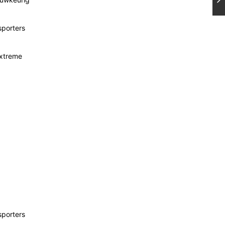
sporters
extreme
sporters