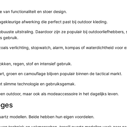
ie van functionaliteit en stoer design.
ekleurige afwerking die perfect past bij outdoor kleding.
obuuste uitstraling. Daardoor zijn ze populair bij outdoorliefhebbers, 
s gebruik.
zoals verlichting, stopwatch, alarm, kompas of waterdichtheid voor 
kken, regen, stof en intensief gebruik.
art, groen en camouflage blijven populair binnen de tactical markt.
et slimme technologie en gebruiksgemak.
en outdoor, maar ook als modeaccessoire in het dagelijks leven.
oges
uartz modellen. Beide hebben hun eigen voordelen.
s van techniek en vakmanschap, terwijl quartz modellen vaak zeer n