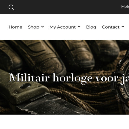
Tijdelij
Meld je
Home
Shop
My Account
Blog
Contact
Militair horloge voor j