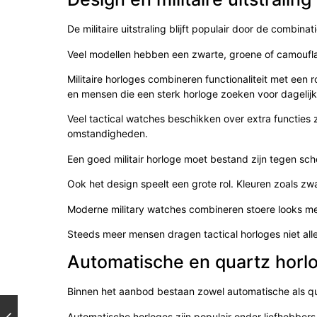
De militaire uitstraling blijft populair door de combinat
Veel modellen hebben een zwarte, groene of camouflag
Militaire horloges combineren functionaliteit met een r
en mensen die een sterk horloge zoeken voor dagelijk
Veel tactical watches beschikken over extra functies 
omstandigheden.
Een goed militair horloge moet bestand zijn tegen scho
Ook het design speelt een grote rol. Kleuren zoals zw
Moderne military watches combineren stoere looks m
Steeds meer mensen dragen tactical horloges niet alle
Automatische en quartz horl
Binnen het aanbod bestaan zowel automatische als q
Automatische horloges zijn populair onder liefhebber