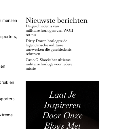
Nieuwste berichten
er mensen
De geschiedenis van
militaire horloges: van WOII
tot nu
 sporters,
Dirty Dozen horloges: de
legendarische militaire
uurwerken die geschiedenis
schreven
Casio G-Shock: het ultieme
militaire horloge voor iedere
sen
missie
bruik en
Laat Je
sporters
Inspireren
Door Onze
extreme
Blogs Met