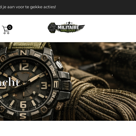
k gratis verzending v.a. 120-, Euro
 aan voor te gekke acties!
0
acht