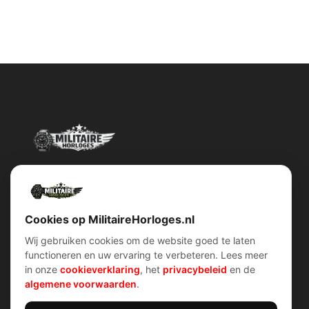
Militairehorloges.nl is de exclusieve importeur en distributeur van
het merk Military Watch Company.
Cookies op MilitaireHorloges.nl
Wij gebruiken cookies om de website goed te laten
functioneren en uw ervaring te verbeteren. Lees meer
Snel menu
klantenservice
in onze
cookieverklaring
, het
privacybeleid
en de
Home
Voorwaarden (AV)
algemene voorwaarden
.
Over ons
Verzend & retour
Contact
Garantiebeleid
Account
Privacybeleid