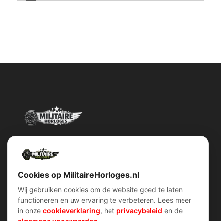
Militairehorloges.nl is de exclusieve importeur en distributeur van
het merk Military Watch Company.
Cookies op MilitaireHorloges.nl
Wij gebruiken cookies om de website goed te laten
functioneren en uw ervaring te verbeteren. Lees meer
Snel menu
klantenservice
in onze
cookieverklaring
, het
privacybeleid
en de
Home
Voorwaarden (AV)
algemene voorwaarden
.