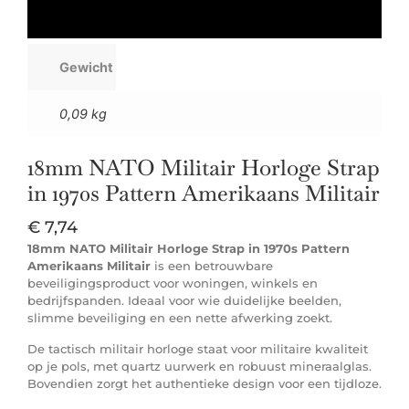
Gewicht
0,09 kg
18mm NATO Militair Horloge Strap
in 1970s Pattern Amerikaans Militair
€
7,74
18mm NATO Militair Horloge Strap in 1970s Pattern
Amerikaans Militair
is een betrouwbare
beveiligingsproduct voor woningen, winkels en
bedrijfspanden. Ideaal voor wie duidelijke beelden,
slimme beveiliging en een nette afwerking zoekt.
De tactisch militair horloge staat voor militaire kwaliteit
op je pols, met quartz uurwerk en robuust mineraalglas.
Bovendien zorgt het authentieke design voor een tijdloze.