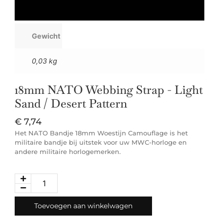
Gewicht
0,03 kg
18mm NATO Webbing Strap - Light
Sand / Desert Pattern
€
7,74
Het NATO Bandje 18mm Woestijn Camouflage is het
militaire bandje bij uitstek voor uw MWC-horloge en
andere militaire horlogemerken.
Toevoegen aan winkelwagen