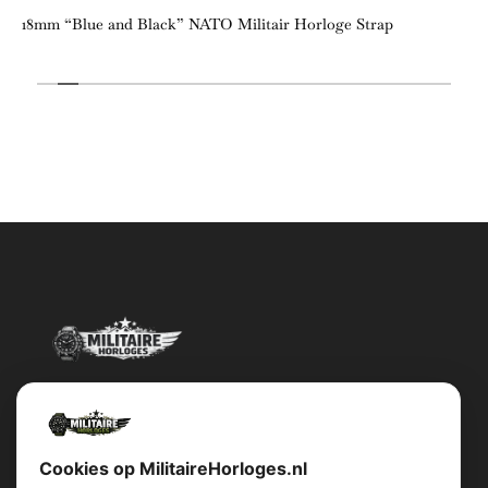
18mm “Blue and Black” NATO Militair Horloge Strap
Militairehorloges.nl is de exclusieve importeur en distributeur van
het merk Military Watch Company.
Cookies op MilitaireHorloges.nl