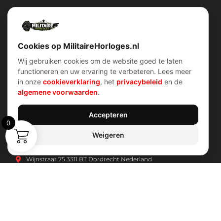
Militairehorloges.nl is de exclusieve importeur en distributeur van
het merk Military Watch Company.
Cookies op MilitaireHorloges.nl
Wij gebruiken cookies om de website goed te laten
functioneren en uw ervaring te verbeteren. Lees meer
Snel menu
klantenservice
in onze
cookieverklaring
, het
privacybeleid
en de
Home
Voorwaarden (AV)
algemene voorwaarden
.
Over ons
Verzend & retour
Contact
Garantiebeleid
Account
Privacybeleid
Shop
Cookiebeleid
Accepteren
0
Weigeren
Contact Info
Wijnstraat 75 3311 BT Dordrecht Nederland
Kvk: 74829491
info@militairehorloges.nl
© 2026 MilitaireHorloges.nl |
Duitsland
|
Spanje
|
Internationaal
Webdesign door:
Sanum B.V.