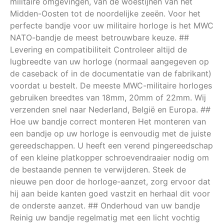
militaire omgevingen, van de woestijnen van het
Midden-Oosten tot de noordelijke zeeën. Voor het
perfecte bandje voor uw militaire horloge is het MWC
NATO-bandje de meest betrouwbare keuze. ##
Levering en compatibiliteit Controleer altijd de
lugbreedte van uw horloge (normaal aangegeven op
de caseback of in de documentatie van de fabrikant)
voordat u bestelt. De meeste MWC-militaire horloges
gebruiken breedtes van 18mm, 20mm of 22mm. Wij
verzenden snel naar Nederland, België en Europa. ##
Hoe uw bandje correct monteren Het monteren van
een bandje op uw horloge is eenvoudig met de juiste
gereedschappen. U heeft een verend pingereedschap
of een kleine platkopper schroevendraaier nodig om
de bestaande pennen te verwijderen. Steek de
nieuwe pen door de horloge-aanzet, zorg ervoor dat
hij aan beide kanten goed vastzit en herhaal dit voor
de onderste aanzet. ## Onderhoud van uw bandje
Reinig uw bandje regelmatig met een licht vochtig