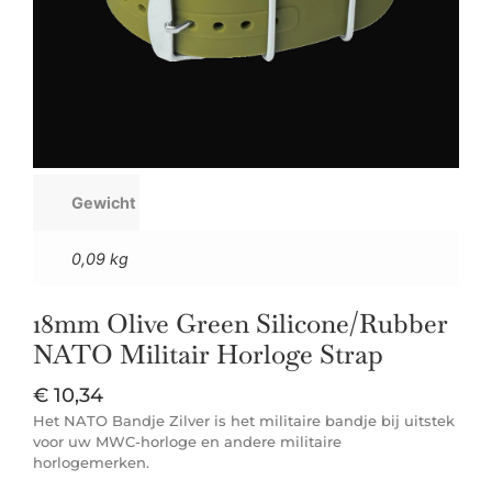
Gewicht
0,09 kg
18mm Olive Green Silicone/Rubber
NATO Militair Horloge Strap
€
10,34
Het NATO Bandje Zilver is het militaire bandje bij uitstek
voor uw MWC-horloge en andere militaire
horlogemerken.