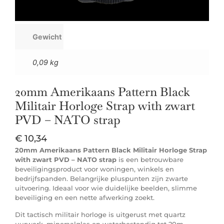
Gewicht
0,09 kg
20mm Amerikaans Pattern Black
Militair Horloge Strap with zwart
PVD – NATO strap
€
10,34
20mm Amerikaans Pattern Black Militair Horloge Strap
with zwart PVD – NATO strap
is een betrouwbare
beveiligingsproduct voor woningen, winkels en
bedrijfspanden. Belangrijke pluspunten zijn zwarte
uitvoering. Ideaal voor wie duidelijke beelden, slimme
beveiliging en een nette afwerking zoekt.
Dit tactisch militair horloge is uitgerust met quartz
uurwerk, mineraalglas en waterbestendig tot 20m.