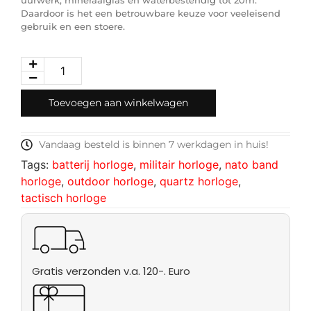
Daardoor is het een betrouwbare keuze voor veeleisend
gebruik en een stoere.
Toevoegen aan winkelwagen
Vandaag besteld is binnen 7 werkdagen in huis!
Tags:
batterij horloge
,
militair horloge
,
nato band
horloge
,
outdoor horloge
,
quartz horloge
,
tactisch horloge
Gratis verzonden v.a. 120-. Euro