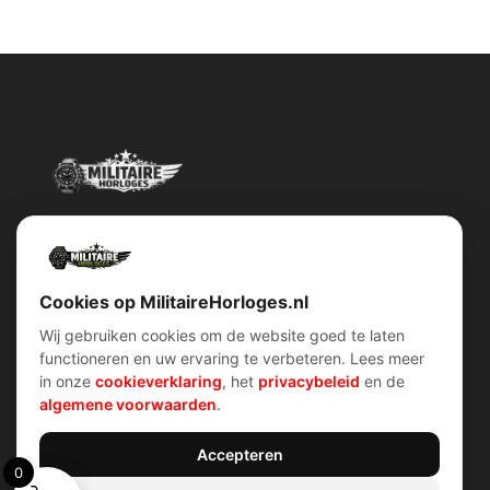
Militairehorloges.nl is de exclusieve importeur en distributeur van
het merk Military Watch Company.
Cookies op MilitaireHorloges.nl
Wij gebruiken cookies om de website goed te laten
functioneren en uw ervaring te verbeteren. Lees meer
Snel menu
klantenservice
in onze
cookieverklaring
, het
privacybeleid
en de
Home
Voorwaarden (AV)
algemene voorwaarden
.
Over ons
Verzend & retour
Contact
Garantiebeleid
Account
Privacybeleid
Shop
Cookiebeleid
Accepteren
0