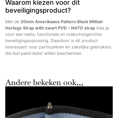
Waarom kiezen voor dit
beveiligingsproduct?
Met de
20mm Amerikaans Pattern Black Militair
Horloge Strap with zwart PVD – NATO strap
kies je
voor een nette, functionele en toekomstgerichte
beveiligingsoplossing. Daardoor is dit product
interessant voor particulieren én zakelijke gebruikers
die hun pand beter willen beschermen.
Andere bekeken ook,,,