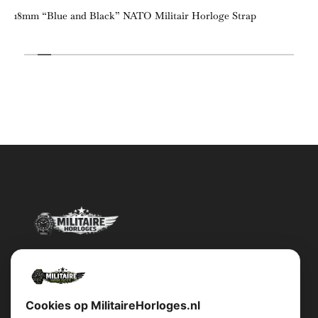
18mm “Blue and Black” NATO Militair Horloge Strap
Militairehorloges.nl is de exclusieve importeur en distributeur van
het merk Military Watch Company.
Cookies op MilitaireHorloges.nl