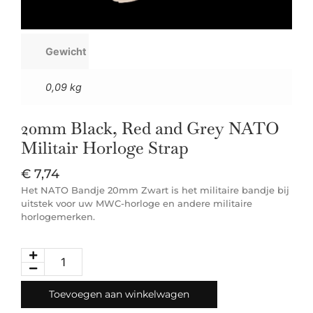
Gewicht
0,09 kg
20mm Black, Red and Grey NATO
Militair Horloge Strap
€
7,74
Het NATO Bandje 20mm Zwart is het militaire bandje bij
uitstek voor uw MWC-horloge en andere militaire
horlogemerken.
Toevoegen aan winkelwagen