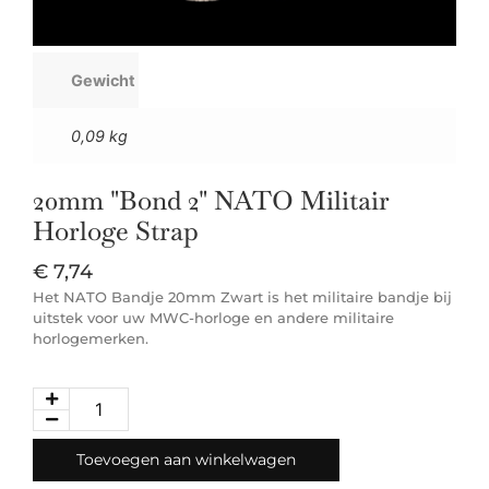
Gewicht
0,09 kg
20mm "Bond 2" NATO Militair
Horloge Strap
€
7,74
Het NATO Bandje 20mm Zwart is het militaire bandje bij
uitstek voor uw MWC-horloge en andere militaire
horlogemerken.
Toevoegen aan winkelwagen