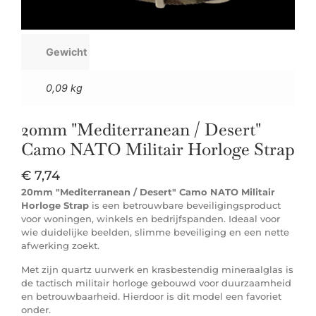
Gewicht
0,09 kg
20mm "Mediterranean / Desert"
Camo NATO Militair Horloge Strap
€
7,74
20mm "Mediterranean / Desert" Camo NATO Militair
Horloge Strap
is een betrouwbare beveiligingsproduct
voor woningen, winkels en bedrijfspanden. Ideaal voor
wie duidelijke beelden, slimme beveiliging en een nette
afwerking zoekt.
Met zijn quartz uurwerk en krasbestendig mineraalglas is
de tactisch militair horloge gebouwd voor duurzaamheid
en betrouwbaarheid. Hierdoor is dit model een favoriet
onder.