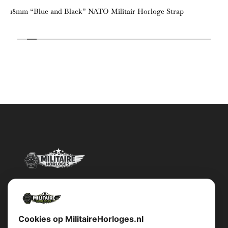
18mm “Blue and Black” NATO Militair Horloge Strap
Militairehorloges.nl is de exclusieve importeur en distributeur van
het merk Military Watch Company.
Cookies op MilitaireHorloges.nl