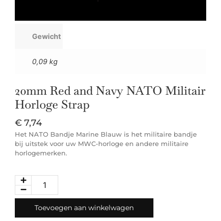
Gewicht
0,09 kg
20mm Red and Navy NATO Militair
Horloge Strap
€
7,74
Het NATO Bandje Marine Blauw is het militaire bandje
bij uitstek voor uw MWC-horloge en andere militaire
horlogemerken.
Toevoegen aan winkelwagen