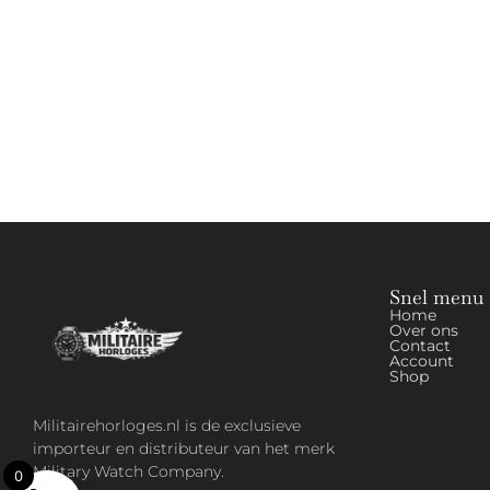
Snel menu
Home
Over ons
Contact
Account
Shop
Militairehorloges.nl is de exclusieve
importeur en distributeur van het merk
Military Watch Company.
0