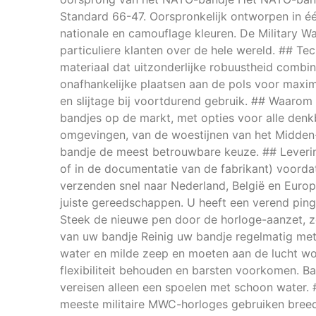
Standard 66-47. Oorspronkelijk ontworpen in één 
nationale en camouflage kleuren. De Military W
particuliere klanten over de hele wereld. ## T
materiaal dat uitzonderlijke robuustheid combi
onafhankelijke plaatsen aan de pols voor maxima
en slijtage bij voortdurend gebruik. ## Waar
bandjes op de markt, met opties voor alle denkb
omgevingen, van de woestijnen van het Midden-
bandje de meest betrouwbare keuze. ## Leverin
of in de documentatie van de fabrikant) voord
verzenden snel naar Nederland, België en Euro
juiste gereedschappen. U heeft een verend pin
Steek de nieuwe pen door de horloge-aanzet, zo
van uw bandje Reinig uw bandje regelmatig met
water en milde zeep en moeten aan de lucht w
flexibiliteit behouden en barsten voorkomen. Ba
vereisen alleen een spoelen met schoon water. 
meeste militaire MWC-horloges gebruiken breed