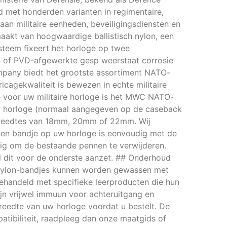
eid met honderden varianten in regimentaire,
aan militaire eenheden, beveiligingsdiensten en
aakt van hoogwaardige ballistisch nylon, een
steem fixeert het horloge op twee
len of PVD-afgewerkte gesp weerstaat corrosie
mpany biedt het grootste assortiment NATO-
icagekwaliteit is bewezen in echte militaire
e voor uw militaire horloge is het MWC NATO-
 uw horloge (normaal aangegeven op de caseback
n breedtes van 18mm, 20mm of 22mm. Wij
een bandje op uw horloge is eenvoudig met de
dig om de bestaande pennen te verwijderen.
l dit voor de onderste aanzet. ## Onderhoud
. Nylon-bandjes kunnen worden gewassen met
handeld met specifieke leerproducten die hun
ijn vrijwel immuun voor achteruitgang en
breedte van uw horloge voordat u bestelt. De
tibiliteit, raadpleeg dan onze maatgids of