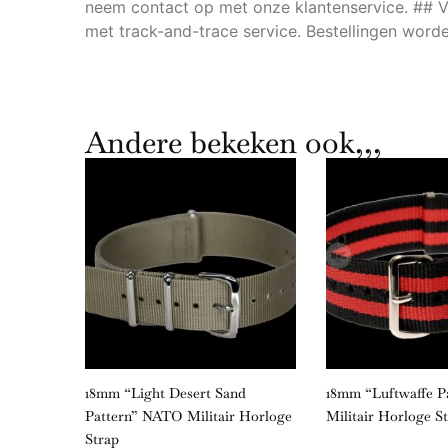
neem contact op met onze klantenservice. ## V
met track-and-trace service. Bestellingen wor
Andere bekeken ook,,,
litair
18mm “Light Desert Sand
18mm “Luftwaffe 
Pattern” NATO Militair Horloge
Militair Horloge S
Strap