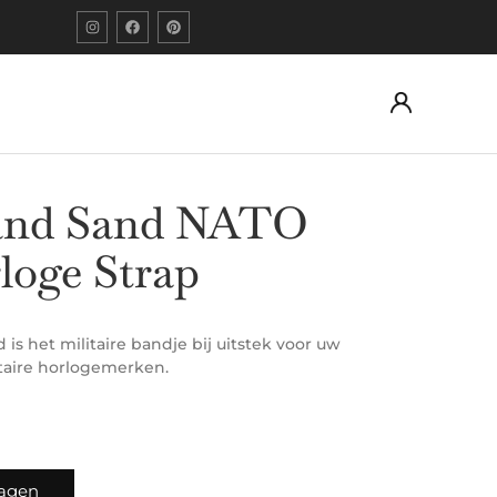
and Sand NATO
rloge Strap
 het militaire bandje bij uitstek voor uw
taire horlogemerken.
wagen