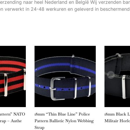
erzending naar heel Nederland en België Wij verzenden ban
den verwerkt in 24-48 werkuren en geleverd in beschermend
Pattern” NATO
18mm “Thin Blue Line” Police
18mm Black 
trap – Authe
Pattern Ballistic Nylon Webbing
Militair Horl
Strap