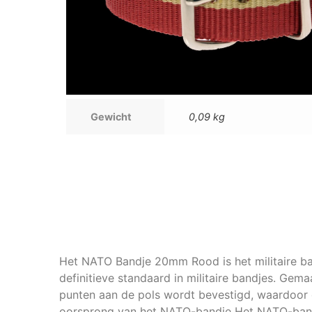
Gewicht
0,09 kg
Het NATO Bandje 20mm Rood is het militaire ba
definitieve standaard in militaire bandjes. Gem
punten aan de pols wordt bevestigd, waardoor de
oorsprong van het NATO-bandje Het NATO-bandje 