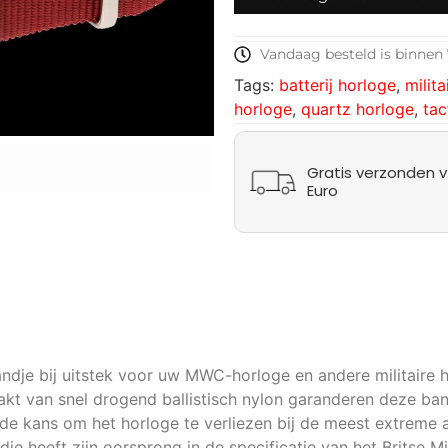
Vandaag besteld is binnen 
Tags:
batterij horloge
,
milita
horloge
,
quartz horloge
,
tac
Gratis verzonden v.
Euro
ndje bij uitstek voor uw MWC-horloge en andere militaire
aakt van snel drogend ballistisch nylon garanderen deze ba
 kans om het horloge te verliezen bij de meest extreme act
heeft zijn oorsprong in de specificatie van het Britse Mi