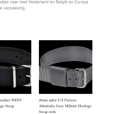
djes naar heel Nederland en België en Europa
e verpakking.
Leather NATO
18mm 1980s U.S Pattern
18mm Bl
oge Strap
Admiralty Grey Militair Horloge
Horloge
Strap with