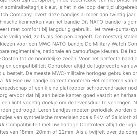
admiraliteitsgrijs kleur, is het in de loop der tijd uitgebr
atch Company levert deze bandjes al meer dan twintig jaar 
echnische kenmerken van het bandje Dit NATO-bandje is gem
neert met comfort bij langdurig gebruik. Het twee-punts-sy
le veiligheid, zelfs als één pen begeeft. De roestvrij sta
om kiezen voor een MWC NATO-bandje De Military Watch Co
are regimentaire, nationale en camouflage kleuren. De fabr
Oosten tot de noordelijke zeeën. Voor het perfecte bandj
g en compatibiliteit Controleer altijd de lugbreedte van
at u bestelt. De meeste MWC-militaire horloges gebruike
pa. ## Hoe uw bandje correct monteren Het monteren van 
gereedschap of een kleine platkopper schroevendraaier no
rg ervoor dat hij aan beide kanten goed vastzit en herhaa
 een licht vochtig doekje om de levensduur te verlengen
orden gedroogd. Leren bandjes moeten periodiek worden be
ndjes van synthetische materialen zoals FKM of Sailcloth z
## Compatibiliteit met uw horloge Controleer altijd de lug
tes van 18mm, 20mm of 22mm. Als u twijfelt over de compa