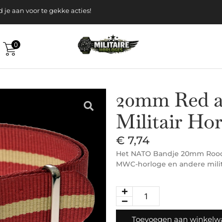
k gratis verzending v.a. 120-, Euro
 aan voor te gekke acties!
0
20mm Red 
Militair Ho
€
7,74
Het NATO Bandje 20mm Rood is
MWC-horloge en andere mili
Toevoegen aan winkel