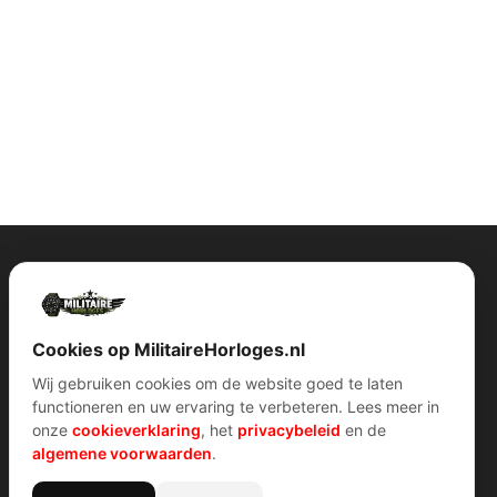
Contact Info
Wijnstraat 75 3311 BT Dordrecht Nederland
Kvk: 74829491
Cookies op MilitaireHorloges.nl
info@militairehorloges.nl
Wij gebruiken cookies om de website goed te laten
functioneren en uw ervaring te verbeteren. Lees meer in
onze
cookieverklaring
, het
privacybeleid
en de
algemene voorwaarden
.