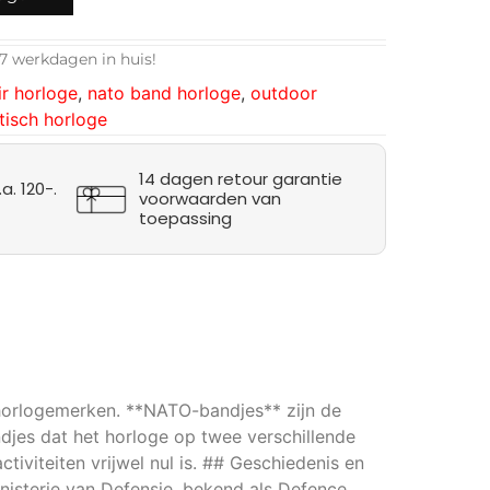
7 werkdagen in huis!
ir horloge
,
nato band horloge
,
outdoor
tisch horloge
14 dagen retour garantie
a. 120-.
voorwaarden van
toepassing
 horlogemerken. **NATO-bandjes** zijn de
ndjes dat het horloge op twee verschillende
iviteiten vrijwel nul is. ## Geschiedenis en
nisterie van Defensie, bekend als Defence