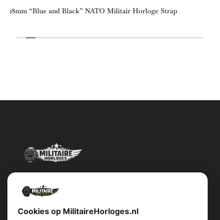
18mm “Blue and Black” NATO Militair Horloge Strap
Militairehorloges.nl is de exclusieve importeur en distributeur van
het merk Military Watch Company.
Cookies op MilitaireHorloges.nl