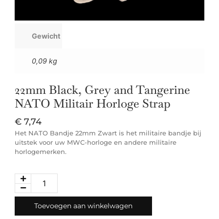
Gewicht
0,09 kg
22mm Black, Grey and Tangerine
NATO Militair Horloge Strap
€
7,74
Het NATO Bandje 22mm Zwart is het militaire bandje bij
uitstek voor uw MWC-horloge en andere militaire
horlogemerken.
Toevoegen aan winkelwagen