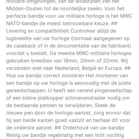
militaire omgevingen, van de woestijnen van het
Midden-Oosten tot de noordelijke zeeën. Voor het
perfecte bandje voor uw militaire horloge is het MWC
NATO-bandje de meest betrouwbare keuze. ##
Levering en compatibiliteit Controleer altijd de
lugbreedte van uw horloge (normaal aangegeven op
de caseback of in de documentatie van de fabrikant)
voordat u bestelt. De meeste MWC-militaire horloges
gebruiken breedtes van 18mm, 20mm of 22mm. Wij
verzenden snel naar Nederland, België en Europa. ##
Hoe uw bandje correct monteren Het monteren van
een bandje op uw horloge is eenvoudig met de juiste
gereedschappen. U heeft een verend pingereedschap
of een kleine platkopper schroevendraaier nodig om
de bestaande pennen te verwijderen. Steek de
nieuwe pen door de horloge-aanzet, zorg ervoor dat
hij aan beide kanten goed vastzit en herhaal dit voor
de onderste aanzet. ## Onderhoud van uw bandje
Reinig uw bandje regelmatig met een licht vochtig