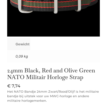
Gewicht
0,09 kg
24mm Black, Red and Olive Green
NATO Militair Horloge Strap
€
7,74
Het NATO Bandje 24mm Zwart/Rood/Olijf is het militaire
bandje bij uitstek voor uw MWC-horloge en andere
militaire horlogemerken.