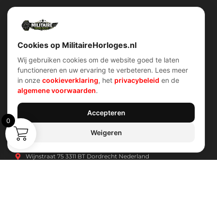
Militairehorloges.nl is de exclusieve importeur en distributeur van
het merk Military Watch Company.
Cookies op MilitaireHorloges.nl
Wij gebruiken cookies om de website goed te laten
functioneren en uw ervaring te verbeteren. Lees meer
Snel menu
klantenservice
in onze
cookieverklaring
, het
privacybeleid
en de
Home
Voorwaarden (AV)
algemene voorwaarden
.
Over ons
Verzend & retour
Contact
Garantiebeleid
Account
Privacybeleid
Shop
Cookiebeleid
Accepteren
0
Weigeren
Contact Info
Wijnstraat 75 3311 BT Dordrecht Nederland
Kvk: 74829491
info@militairehorloges.nl
© 2026 MilitaireHorloges.nl |
Duitsland
|
Spanje
|
Internationaal
Webdesign door:
Sanum B.V.