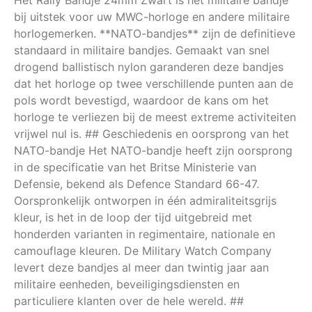
Het Rally Bandje 24mm Zwart is het militaire bandje
bij uitstek voor uw MWC-horloge en andere militaire
horlogemerken. **NATO-bandjes** zijn de definitieve
standaard in militaire bandjes. Gemaakt van snel
drogend ballistisch nylon garanderen deze bandjes
dat het horloge op twee verschillende punten aan de
pols wordt bevestigd, waardoor de kans om het
horloge te verliezen bij de meest extreme activiteiten
vrijwel nul is. ## Geschiedenis en oorsprong van het
NATO-bandje Het NATO-bandje heeft zijn oorsprong
in de specificatie van het Britse Ministerie van
Defensie, bekend als Defence Standard 66-47.
Oorspronkelijk ontworpen in één admiraliteitsgrijs
kleur, is het in de loop der tijd uitgebreid met
honderden varianten in regimentaire, nationale en
camouflage kleuren. De Military Watch Company
levert deze bandjes al meer dan twintig jaar aan
militaire eenheden, beveiligingsdiensten en
particuliere klanten over de hele wereld. ##