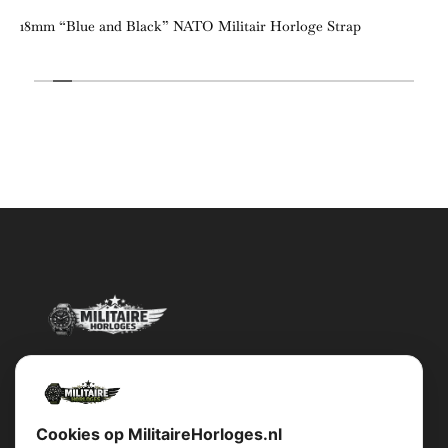
18mm “Blue and Black” NATO Militair Horloge Strap
Militairehorloges.nl is de exclusieve importeur en distributeur van
het merk Military Watch Company.
Cookies op MilitaireHorloges.nl