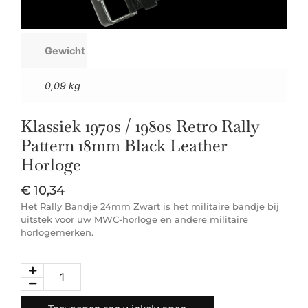
Gewicht
0,09 kg
Klassiek 1970s / 1980s Retro Rally
Pattern 18mm Black Leather
Horloge
€
10,34
Het Rally Bandje 24mm Zwart is het militaire bandje bij
uitstek voor uw MWC-horloge en andere militaire
horlogemerken.