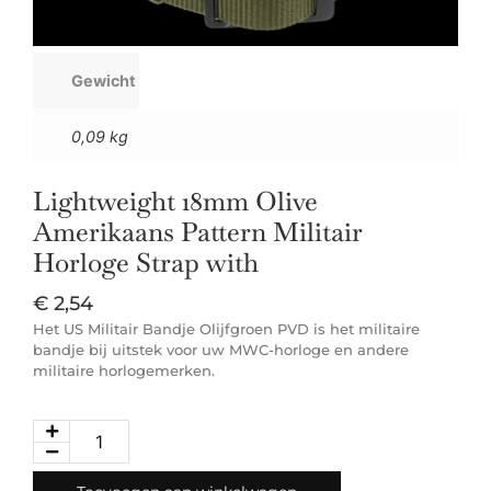
Gewicht
0,09 kg
Lightweight 18mm Olive
Amerikaans Pattern Militair
Horloge Strap with
€
2,54
Het US Militair Bandje Olijfgroen PVD is het militaire
bandje bij uitstek voor uw MWC-horloge en andere
militaire horlogemerken.