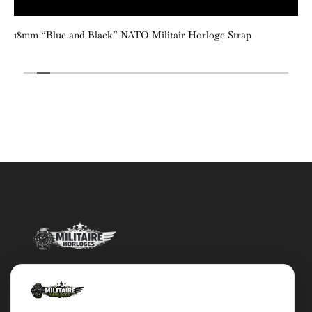
18mm “Blue and Black” NATO Militair Horloge Strap
Militairehorloges.nl is de exclusieve importeur en distributeur van
het merk Military Watch Company.