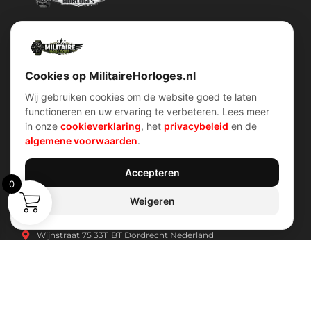
Militairehorloges.nl is de exclusieve importeur en distributeur van
het merk Military Watch Company.
Cookies op MilitaireHorloges.nl
Wij gebruiken cookies om de website goed te laten
functioneren en uw ervaring te verbeteren. Lees meer
Snel menu
klantenservice
in onze
cookieverklaring
, het
privacybeleid
en de
Home
Voorwaarden (AV)
algemene voorwaarden
.
Over ons
Verzend & retour
Contact
Garantiebeleid
Account
Privacybeleid
Shop
Cookiebeleid
Accepteren
0
Weigeren
Contact Info
Wijnstraat 75 3311 BT Dordrecht Nederland
Kvk: 74829491
info@militairehorloges.nl
© 2026 MilitaireHorloges.nl |
Duitsland
|
Spanje
|
Internationaal
Webdesign door:
Sanum B.V.