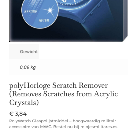
Gewicht
0,09 kg
polyHorloge Scratch Remover
(Removes Scratches from Acrylic
Crystals)
€
3,84
PolyWatch Glaspolijstmiddel – hoogwaardig militair
accessoire van MWC. Bestel nu bij relojesmilitares.es.