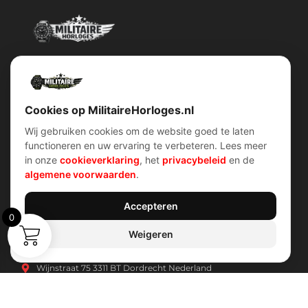
Militairehorloges.nl is de exclusieve importeur en distributeur van
het merk Military Watch Company.
Cookies op MilitaireHorloges.nl
Wij gebruiken cookies om de website goed te laten
functioneren en uw ervaring te verbeteren. Lees meer
Snel menu
klantenservice
in onze
cookieverklaring
, het
privacybeleid
en de
Home
Voorwaarden (AV)
algemene voorwaarden
.
Over ons
Verzend & retour
Contact
Garantiebeleid
Account
Privacybeleid
Shop
Cookiebeleid
Accepteren
0
Weigeren
Contact Info
Wijnstraat 75 3311 BT Dordrecht Nederland
Kvk: 74829491
info@militairehorloges.nl