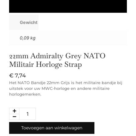
Gewicht
0,09 kg
22mm Admiralty Grey NATO
Militair Horloge Strap
€
7,74
Het NATO Bandje 22mm Grijs is het militaire bandje bij
uitstek voor uw MWC-horloge en andere militaire
horlogemerken.
Toevoegen aan winkelwagen