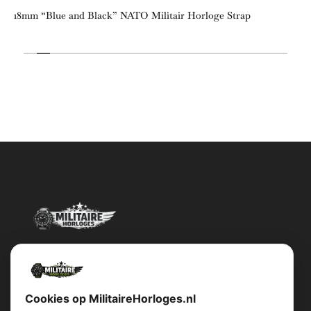
18mm “Blue and Black” NATO Militair Horloge Strap
Militairehorloges.nl is de exclusieve importeur en distributeur van
het merk Military Watch Company.
Cookies op MilitaireHorloges.nl